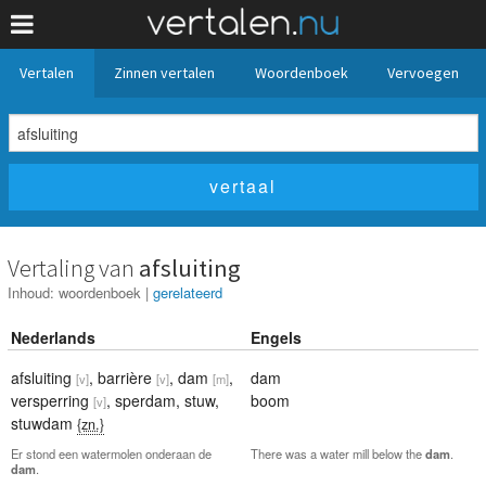
Vertalen
Zinnen vertalen
Woordenboek
Vervoegen
Vertaling van
afsluiting
Inhoud:
woordenboek
|
gerelateerd
Nederlands
Engels
afsluiting
,
barrière
,
dam
,
dam
[v]
[v]
[m]
versperring
,
sperdam
,
stuw
,
boom
[v]
stuwdam
{zn.}
Er stond een watermolen onderaan de
There was a water mill below the
dam
.
dam
.