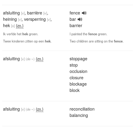
afsluiting
,
barrière
,
fence
[v]
[v]
heining
,
versperring
,
bar
[v]
[v]
hek
barrier
{zn.}
[o]
Ik verfde het
hek
groen.
I painted the
fence
green.
Twee kinderen zitten op een
hek
.
Two children are sitting on the
fence
.
afsluiting
stoppage
{zn.}
[v]
(de ~)
stop
occlusion
closure
blockage
block
afsluiting
reconciliation
{zn.}
[v]
(de ~)
balancing