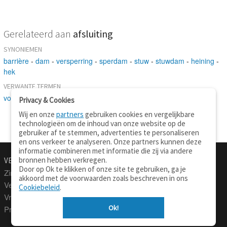
Gerelateerd aan
afsluiting
SYNONIEMEN
barrière
-
dam
-
versperring
-
sperdam
-
stuw
-
stuwdam
-
heining
-
hek
VERWANTE TERMEN
voorwerp
-
beëindiging
Privacy & Cookies
Wij en onze
partners
gebruiken cookies en vergelijkbare
technologieën om de inhoud van onze website op de
gebruiker af te stemmen, advertenties te personaliseren
en ons verkeer te analyseren. Onze partners kunnen deze
informatie combineren met informatie die zij via andere
bronnen hebben verkregen.
VERTALEN.NU
OVER
Door op Ok te klikken of onze site te gebruiken, ga je
Zinnen vertalen
Over deze site
akkoord met de voorwaarden zoals beschreven in ons
Verklarend woordenboek
Contact
Cookiebeleid
.
Vraagbaak
Privacy
Ok!
Professionele vertaling