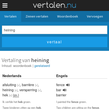
Vertalen
Zinnen vertalen
Woordenboek
Vervoegen
Vertaling van
heining
Inhoud:
woordenboek
|
gerelateerd
Nederlands
Engels
afsluiting
,
barrière
,
fence
[v]
[v]
heining
,
versperring
,
bar
[v]
[v]
hek
barrier
{zn.}
[o]
Ik verfde het
hek
groen.
I painted the
fence
green.
Twee kinderen zitten op een
hek
.
Two children are sitting on the
fence
.