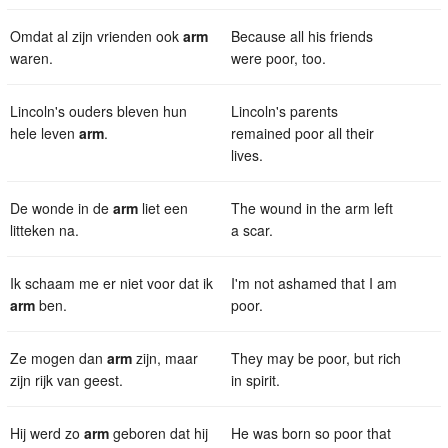
Omdat al zijn vrienden ook
arm
Because all his friends
waren.
were poor, too.
Lincoln's ouders bleven hun
Lincoln's parents
hele leven
arm
.
remained poor all their
lives.
De wonde in de
arm
liet een
The wound in the arm left
litteken na.
a scar.
Ik schaam me er niet voor dat ik
I'm not ashamed that I am
arm
ben.
poor.
Ze mogen dan
arm
zijn, maar
They may be poor, but rich
zijn rijk van geest.
in spirit.
Hij werd zo
arm
geboren dat hij
He was born so poor that