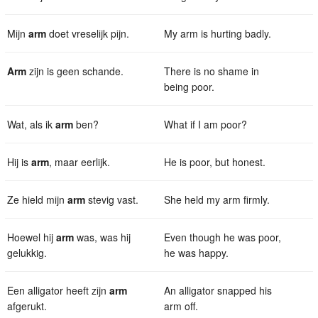
Mijn
arm
doet vreselijk pijn.
My arm is hurting badly.
Arm
zijn is geen schande.
There is no shame in
being poor.
Wat, als ik
arm
ben?
What if I am poor?
Hij is
arm
, maar eerlijk.
He is poor, but honest.
Ze hield mijn
arm
stevig vast.
She held my arm firmly.
Hoewel hij
arm
was, was hij
Even though he was poor,
gelukkig.
he was happy.
Een alligator heeft zijn
arm
An alligator snapped his
afgerukt.
arm off.