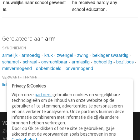
nauwelijks naar school geweest
he received hardly any
is.
school education.
Gerelateerd aan
arm
SYNONIEMEN
armelijk
-
armoedig
-
kruk
-
zwengel
-
zwing
-
beklagenswaardig
-
schamel
-
schraal
-
onvruchtbaar
-
armlastig
-
behoeftig
-
bezitloos
-
minvermogend
-
onbemiddeld
-
onvermogend
VERWANTE TERMEN
lichaamsdeel
-
werktuig
-
vertakking
-
elleboog
-
hand
Privacy & Cookies
Wij en onze
partners
gebruiken cookies en vergelijkbare
technologieën om de inhoud van onze website op de
gebruiker af te stemmen, advertenties te personaliseren
en ons verkeer te analyseren. Onze partners kunnen deze
informatie combineren met informatie die zij via andere
bronnen hebben verkregen.
VERTALEN.NU
OVER
Door op Ok te klikken of onze site te gebruiken, ga je
Zinnen vertalen
Over deze site
akkoord met de voorwaarden zoals beschreven in ons
Verklarend woordenboek
Contact
Cookiebeleid
.