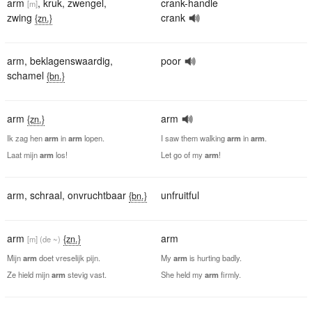
arm
,
kruk
,
zwengel
,
crank-handle
[m]
zwing
crank
{zn.}
arm
,
beklagenswaardig
,
poor
schamel
{bn.}
arm
arm
{zn.}
Ik zag hen
arm
in
arm
lopen.
I saw them walking
arm
in
arm
.
Laat mijn
arm
los!
Let go of my
arm
!
arm
,
schraal
,
onvruchtbaar
unfruitful
{bn.}
arm
arm
{zn.}
[m]
(de ~)
Mijn
arm
doet vreselijk pijn.
My
arm
is hurting badly.
Ze hield mijn
arm
stevig vast.
She held my
arm
firmly.