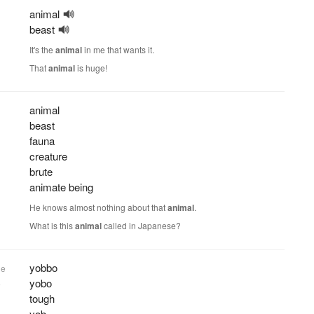
animal
beast
It's the
animal
in me that wants it.
That
animal
is huge!
animal
beast
fauna
creature
brute
animate being
He knows almost nothing about that
animal
.
What is this
animal
called in Japanese?
yobbo
de
yobo
e
tough
yob