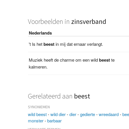
Voorbeelden in
zinsverband
Nederlands
't Is het
beest
in mij dat ernaar verlangt.
Muziek heeft de charme om een wild
beest
te
kalmeren.
Gerelateerd aan
beest
SYNONIEMEN
wild beest
-
wild dier
-
dier
-
gedierte
-
wreedaard
-
be
monster
-
barbaar