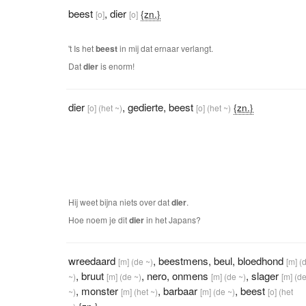
beest
,
dier
{zn.}
[o]
[o]
't Is het
beest
in mij dat ernaar verlangt.
Dat
dier
is enorm!
dier
,
gedierte
,
beest
{zn.}
[o]
(het ~)
[o]
(het ~)
Hij weet bijna niets over dat
dier
.
Hoe noem je dit
dier
in het Japans?
wreedaard
,
beestmens
,
beul
,
bloedhond
[m]
(de ~)
[m]
(
,
bruut
,
nero
,
onmens
,
slager
~)
[m]
(de ~)
[m]
(de ~)
[m]
(d
,
monster
,
barbaar
,
beest
~)
[m]
(het ~)
[m]
(de ~)
[o]
(het