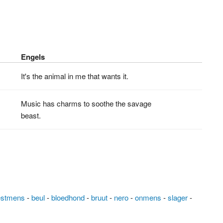
Engels
It's the animal in me that wants it.
Music has charms to soothe the savage
beast.
estmens
-
beul
-
bloedhond
-
bruut
-
nero
-
onmens
-
slager
-