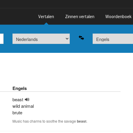
Vertalen
Zinnen vertalen
Woordenboek
Engels
beast
wild animal
brute
Music has charms to soothe the savage
beast
.