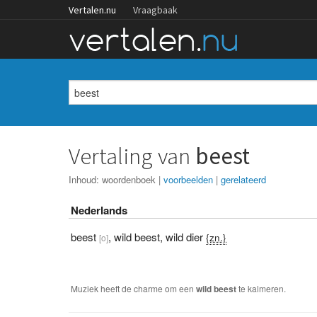
Vertalen.nu
Vraagbaak
Vertaling van
beest
Inhoud:
woordenboek
|
voorbeelden
|
gerelateerd
Nederlands
beest
,
wild beest
,
wild dier
{zn.}
[o]
Muziek heeft de charme om een
wild
beest
te kalmeren.