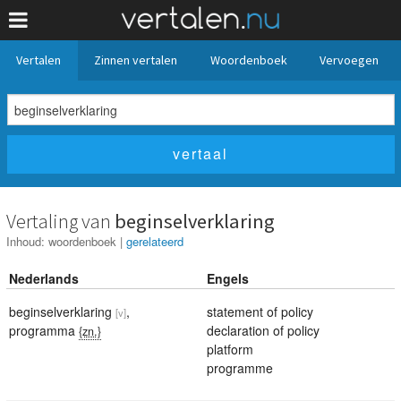
Vertalen
Zinnen vertalen
Woordenboek
Vervoegen
Vertaling van
beginselverklaring
Inhoud:
woordenboek
|
gerelateerd
Nederlands
Engels
beginselverklaring
,
statement of policy
[v]
programma
declaration of policy
{zn.}
platform
programme