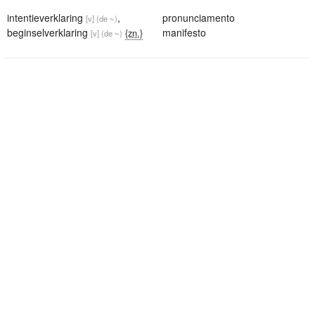
intentieverklaring
,
pronunciamento
[v]
(de ~)
beginselverklaring
manifesto
{zn.}
[v]
(de ~)