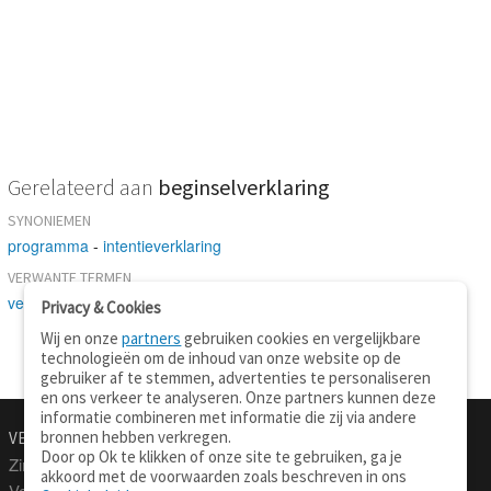
Gerelateerd aan
beginselverklaring
SYNONIEMEN
programma
-
intentieverklaring
VERWANTE TERMEN
verklaring
Privacy & Cookies
Wij en onze
partners
gebruiken cookies en vergelijkbare
technologieën om de inhoud van onze website op de
gebruiker af te stemmen, advertenties te personaliseren
en ons verkeer te analyseren. Onze partners kunnen deze
informatie combineren met informatie die zij via andere
bronnen hebben verkregen.
VERTALEN.NU
OVER
Door op Ok te klikken of onze site te gebruiken, ga je
Zinnen vertalen
Over deze site
akkoord met de voorwaarden zoals beschreven in ons
Verklarend woordenboek
Contact