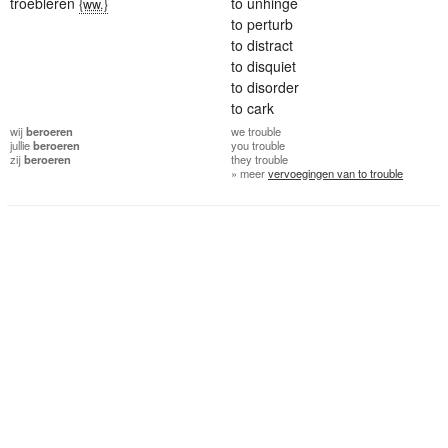
troebleren
to unhinge
{ww.}
to perturb
to distract
to disquiet
to disorder
to cark
wij
beroeren
we
trouble
jullie
beroeren
you
trouble
zij
beroeren
they
trouble
» meer
vervoegingen van to trouble