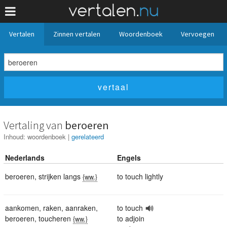
Vertalen
Zinnen vertalen
Woordenboek
Vervoegen
Vertaling van
beroeren
Inhoud:
woordenboek
|
gerelateerd
Nederlands
Engels
beroeren
,
strijken langs
to touch lightly
{ww.}
aankomen
,
raken
,
aanraken
,
to touch
beroeren
,
toucheren
to adjoin
{ww.}