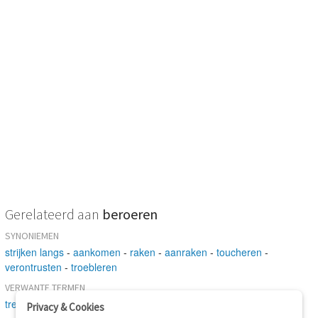
Gerelateerd aan
beroeren
SYNONIEMEN
strijken langs
-
aankomen
-
raken
-
aanraken
-
toucheren
-
verontrusten
-
troebleren
VERWANTE TERMEN
treffen
-
doorwerken
Privacy & Cookies