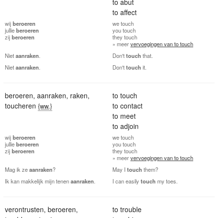
to abut
to affect
wij
beroeren
we
touch
jullie
beroeren
you
touch
zij
beroeren
they
touch
» meer
vervoegingen van to touch
Niet
aanraken
.
Don't
touch
that.
Niet
aanraken
.
Don't
touch
it.
beroeren
,
aanraken
,
raken
,
to touch
toucheren
to contact
{ww.}
to meet
to adjoin
wij
beroeren
we
touch
jullie
beroeren
you
touch
zij
beroeren
they
touch
» meer
vervoegingen van to touch
Mag ik ze
aanraken
?
May I
touch
them?
Ik kan makkelijk mijn tenen
aanraken
.
I can easily
touch
my toes.
verontrusten
,
beroeren
,
to trouble