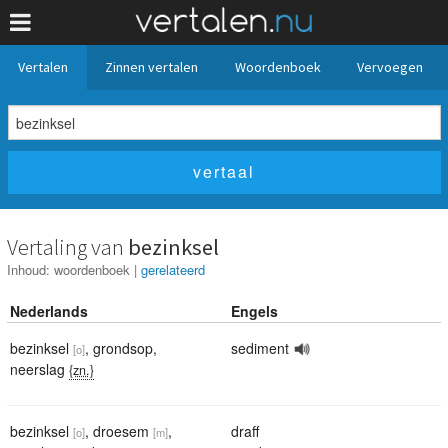
Vertalen
Zinnen vertalen
Woordenboek
Vervoegen
Vertaling van
bezinksel
Inhoud:
woordenboek
|
gerelateerd
Nederlands
Engels
bezinksel
,
grondsop
,
sediment
[o]
neerslag
{zn.}
bezinksel
,
droesem
,
draff
[o]
[m]