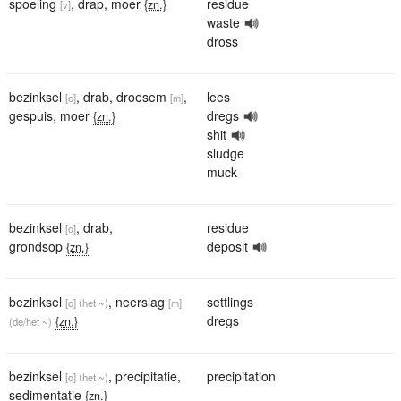
spoeling
,
drap
,
moer
residue
{zn.}
[v]
waste
dross
bezinksel
,
drab
,
droesem
,
lees
[o]
[m]
gespuis
,
moer
dregs
{zn.}
shit
sludge
muck
bezinksel
,
drab
,
residue
[o]
grondsop
deposit
{zn.}
bezinksel
,
neerslag
settlings
[o]
(het ~)
[m]
dregs
{zn.}
(de/het ~)
bezinksel
,
precipitatie
,
precipitation
[o]
(het ~)
sedimentatie
{zn.}