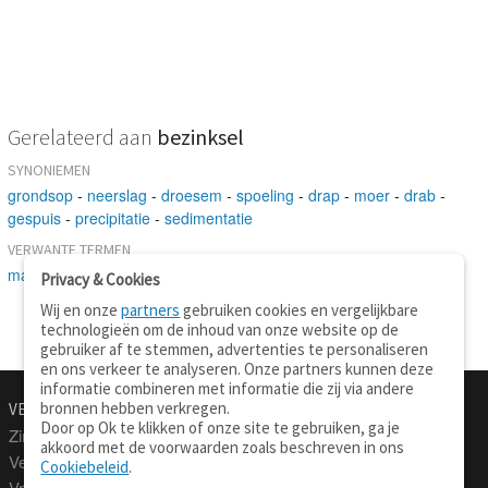
Gerelateerd aan
bezinksel
SYNONIEMEN
grondsop
-
neerslag
-
droesem
-
spoeling
-
drap
-
moer
-
drab
-
gespuis
-
precipitatie
-
sedimentatie
VERWANTE TERMEN
materie
-
verplaatsing
Privacy & Cookies
Wij en onze
partners
gebruiken cookies en vergelijkbare
technologieën om de inhoud van onze website op de
gebruiker af te stemmen, advertenties te personaliseren
en ons verkeer te analyseren. Onze partners kunnen deze
informatie combineren met informatie die zij via andere
bronnen hebben verkregen.
VERTALEN.NU
OVER
Door op Ok te klikken of onze site te gebruiken, ga je
Zinnen vertalen
Over deze site
akkoord met de voorwaarden zoals beschreven in ons
Verklarend woordenboek
Contact
Cookiebeleid
.
Vraagbaak
Privacy