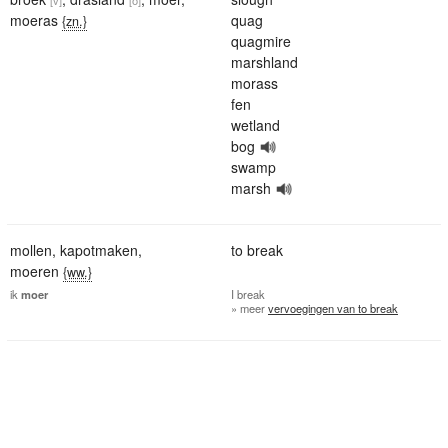
moeras
quag
{zn.}
quagmire
marshland
morass
fen
wetland
bog
swamp
marsh
mollen
,
kapotmaken
,
to break
moeren
{ww.}
ik
moer
I
break
» meer
vervoegingen van to break