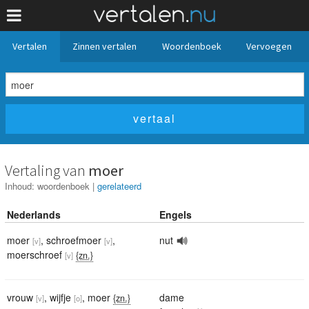
Vertalen
Zinnen vertalen
Woordenboek
Vervoegen
Vertaling van
moer
Inhoud:
woordenboek
|
gerelateerd
Nederlands
Engels
moer
,
schroefmoer
,
nut
[v]
[v]
moerschroef
{zn.}
[v]
vrouw
,
wijfje
,
moer
dame
{zn.}
[v]
[o]