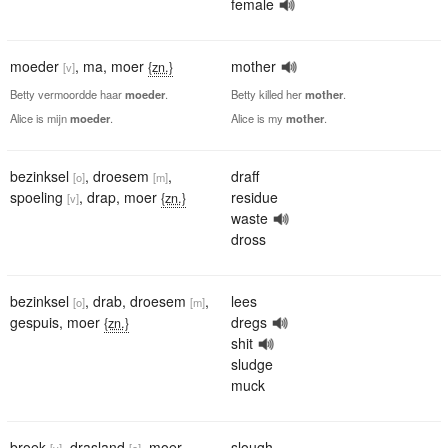
female
moeder
,
ma
,
moer
mother
{zn.}
[v]
Betty vermoordde haar
moeder
.
Betty killed her
mother
.
Alice is mijn
moeder
.
Alice is my
mother
.
bezinksel
,
droesem
,
draff
[o]
[m]
spoeling
,
drap
,
moer
residue
{zn.}
[v]
waste
dross
bezinksel
,
drab
,
droesem
,
lees
[o]
[m]
gespuis
,
moer
dregs
{zn.}
shit
sludge
muck
broek
,
drasland
,
moer
,
slough
[v]
[o]