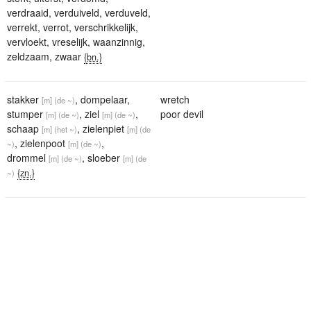
verdraaid
,
verduiveld
,
verduveld
,
verrekt
,
verrot
,
verschrikkelijk
,
vervloekt
,
vreselijk
,
waanzinnig
,
zeldzaam
,
zwaar
{bn.}
stakker
,
dompelaar
,
wretch
[m]
(de ~)
stumper
,
ziel
,
poor devil
[m]
(de ~)
[m]
(de ~)
schaap
,
zielenpiet
[m]
(het ~)
[m]
(de
,
zielenpoot
,
~)
[m]
(de ~)
drommel
,
sloeber
[m]
(de ~)
[m]
(de
{zn.}
~)