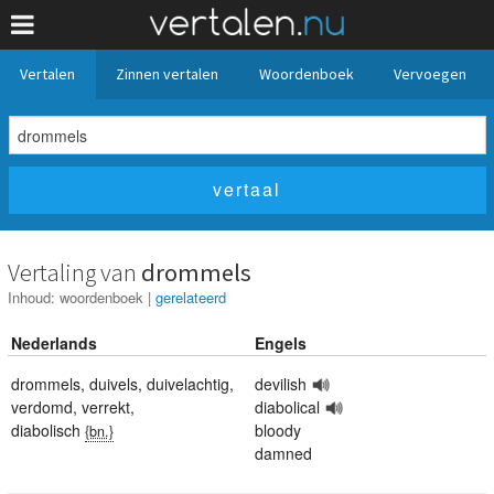
Vertalen
Zinnen vertalen
Woordenboek
Vervoegen
Vertaling van
drommels
Inhoud:
woordenboek
|
gerelateerd
Nederlands
Engels
drommels
,
duivels
,
duivelachtig
,
devilish
verdomd
,
verrekt
,
diabolical
diabolisch
bloody
{bn.}
damned