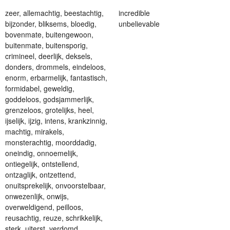
zeer
,
allemachtig
,
beestachtig
,
incredible
bijzonder
,
bliksems
,
bloedig
,
unbelievable
bovenmate
,
buitengewoon
,
buitenmate
,
buitensporig
,
crimineel
,
deerlijk
,
deksels
,
donders
,
drommels
,
eindeloos
,
enorm
,
erbarmelijk
,
fantastisch
,
formidabel
,
geweldig
,
goddeloos
,
godsjammerlijk
,
grenzeloos
,
grotelijks
,
heel
,
ijselijk
,
ijzig
,
intens
,
krankzinnig
,
machtig
,
mirakels
,
monsterachtig
,
moorddadig
,
oneindig
,
onnoemelijk
,
ontiegelijk
,
ontstellend
,
ontzaglijk
,
ontzettend
,
onuitsprekelijk
,
onvoorstelbaar
,
onwezenlijk
,
onwijs
,
overweldigend
,
peilloos
,
reusachtig
,
reuze
,
schrikkelijk
,
sterk
,
uiterst
,
verdomd
,