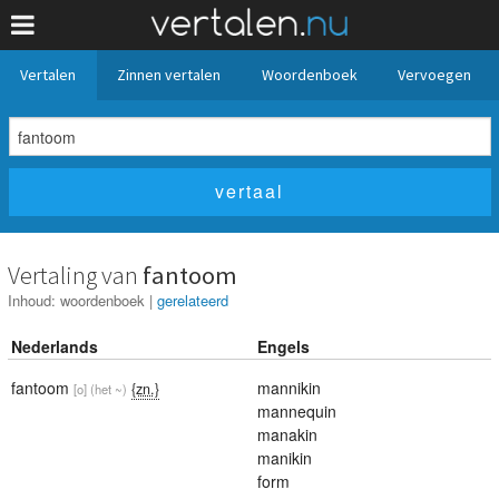
Vertalen
Zinnen vertalen
Woordenboek
Vervoegen
Vertaling van
fantoom
Inhoud:
woordenboek
|
gerelateerd
Nederlands
Engels
fantoom
mannikin
{zn.}
[o]
(het ~)
mannequin
manakin
manikin
form