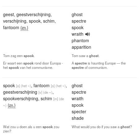
geest
,
geestverschijning
,
ghost
verschijning
,
spook
,
schim
,
spectre
fantoom
spook
{zn.}
wraith
phantom
apparition
Tom zag een
spook
.
Tom saw a
ghost
.
Er waart een
spook
rond door Europa -
A
spectre
is haunting Europe — the
het
spook
van het communisme.
spectre
of communism.
spook
,
fantoom
,
ghost
[o]
(het ~)
[o]
(het ~)
geestverschijning
,
spectre
[v]
(de ~)
spookverschijning
,
schim
wraith
[m]
(de
spook
{zn.}
~)
specter
shade
Wat zou u doen als u een
spook
zou
What would you do if you saw a
ghost
?
zien?