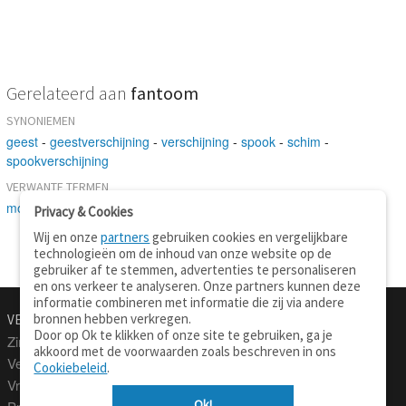
Gerelateerd aan
fantoom
SYNONIEMEN
geest
-
geestverschijning
-
verschijning
-
spook
-
schim
-
spookverschijning
VERWANTE TERMEN
model
-
geest
Privacy & Cookies
Wij en onze
partners
gebruiken cookies en vergelijkbare
technologieën om de inhoud van onze website op de
gebruiker af te stemmen, advertenties te personaliseren
en ons verkeer te analyseren. Onze partners kunnen deze
informatie combineren met informatie die zij via andere
bronnen hebben verkregen.
VERTALEN.NU
OVER
Door op Ok te klikken of onze site te gebruiken, ga je
Zinnen vertalen
Over deze site
akkoord met de voorwaarden zoals beschreven in ons
Verklarend woordenboek
Contact
Cookiebeleid
.
Vraagbaak
Privacy
Ok!