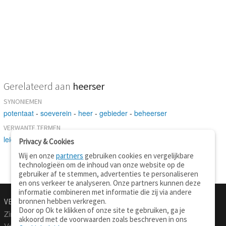
Gerelateerd aan
heerser
SYNONIEMEN
potentaat
-
soeverein
-
heer
-
gebieder
-
beheerser
VERWANTE TERMEN
leider
Privacy & Cookies
Wij en onze
partners
gebruiken cookies en vergelijkbare
technologieën om de inhoud van onze website op de
gebruiker af te stemmen, advertenties te personaliseren
en ons verkeer te analyseren. Onze partners kunnen deze
informatie combineren met informatie die zij via andere
bronnen hebben verkregen.
VERTALEN.NU
OVER
Door op Ok te klikken of onze site te gebruiken, ga je
Zinnen vertalen
Over deze site
akkoord met de voorwaarden zoals beschreven in ons
Verklarend woordenboek
Contact