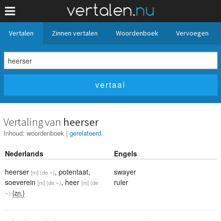
Vertalen
Zinnen vertalen
Woordenboek
Vervoegen
Vertaling van
heerser
Inhoud:
woordenboek
|
gerelateerd
Nederlands
Engels
heerser
,
potentaat
,
swayer
[m]
(de ~)
soeverein
,
heer
ruler
[m]
(de ~)
[m]
(de
{zn.}
~)