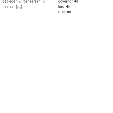
gebieder
,
beheerser
,
governor
[m]
[m]
heerser
lord
{zn.}
ruler