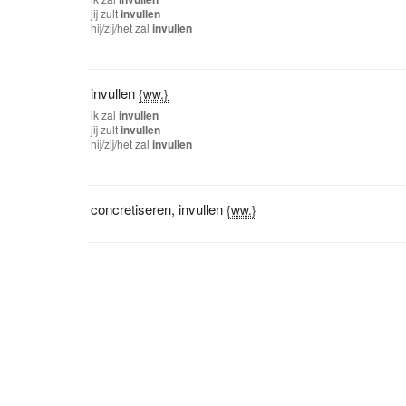
jij
zult
invullen
hij/zij/het
zal
invullen
invullen
{ww.}
ik
zal
invullen
jij
zult
invullen
hij/zij/het
zal
invullen
concretiseren
,
invullen
{ww.}