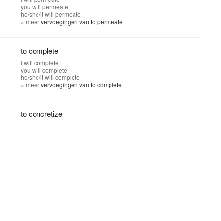
you
will permeate
he/she/it
will permeate
» meer
vervoegingen van to permeate
to complete
I
will complete
you
will complete
he/she/it
will complete
» meer
vervoegingen van to complete
to concretize