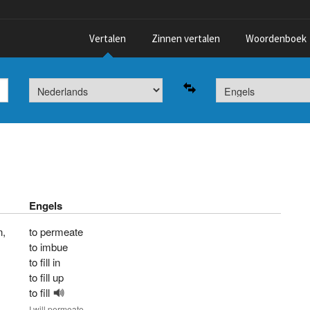
Vertalen
Zinnen vertalen
Woordenboek
Engels
n
,
to permeate
to imbue
to fill in
to fill up
to fill
I
will permeate