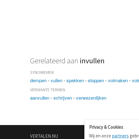
Gerelateerd aan
invullen
SYNONIEMEN
dempen
-
vullen
-
spekken
-
stoppen
-
volmaken
-
vol
VERWANTE TERMEN
aanvullen
-
schrijven
-
verwezenlijken
Privacy & Cookies
Wij en onze
partners
gebru
VERTALEN.NU
OVER