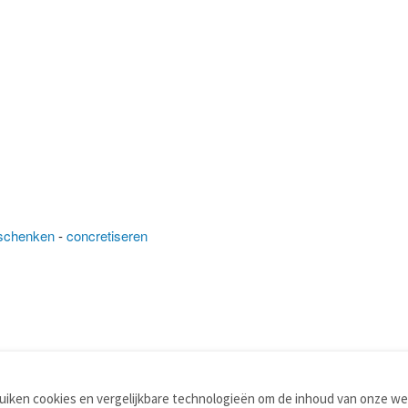
schenken
-
concretiseren
iken cookies en vergelijkbare technologieën om de inhoud van onze web
TOOLS
WOORDENBOEKEN