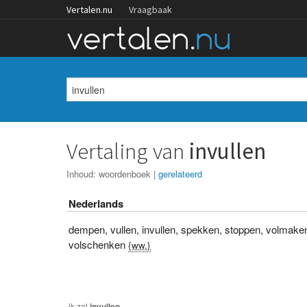
Vertalen.nu
Vraagbaak
Vertaling van
invullen
Inhoud:
woordenboek
|
gerelateerd
Nederlands
dempen
,
vullen
,
invullen
,
spekken
,
stoppen
,
volmake
volschenken
{ww.}
ik
zal
invullen