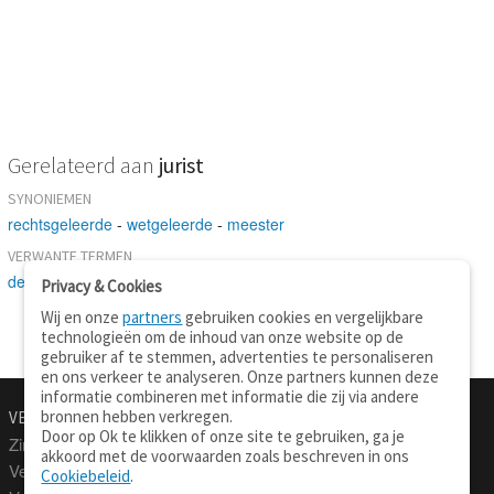
Gerelateerd aan
jurist
SYNONIEMEN
rechtsgeleerde
-
wetgeleerde
-
meester
VERWANTE TERMEN
deskundige
Privacy & Cookies
Wij en onze
partners
gebruiken cookies en vergelijkbare
technologieën om de inhoud van onze website op de
gebruiker af te stemmen, advertenties te personaliseren
en ons verkeer te analyseren. Onze partners kunnen deze
informatie combineren met informatie die zij via andere
bronnen hebben verkregen.
VERTALEN.NU
OVER
Door op Ok te klikken of onze site te gebruiken, ga je
Zinnen vertalen
Over deze site
akkoord met de voorwaarden zoals beschreven in ons
Verklarend woordenboek
Contact
Cookiebeleid
.