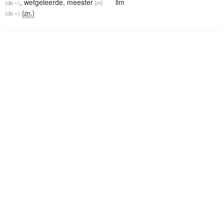
,
wetgeleerde
,
meester
llm
(de ~)
[m]
{zn.}
(de ~)