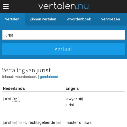
Vertalen
Zinnen vertalen
Woordenboek
Vervoegen
Vertaling van
jurist
Inhoud:
woordenboek
|
gerelateerd
Nederlands
Engels
jurist
lawyer
{zn.}
jurist
jurist
,
rechtsgeleerde
master of laws
[m]
(de ~)
[m]