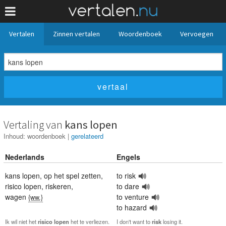
Vertalen
Zinnen vertalen
Woordenboek
Vervoegen
Vertaling van
kans lopen
Inhoud:
woordenboek
|
gerelateerd
Nederlands
Engels
kans lopen
,
op het spel zetten
,
to risk
risico lopen
,
riskeren
,
to dare
wagen
to venture
{ww.}
to hazard
Ik wil niet het
risico
lopen
het te verliezen.
I don't want to
risk
losing it.