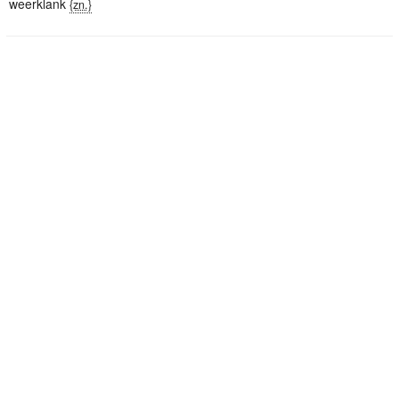
weerklank
{zn.}