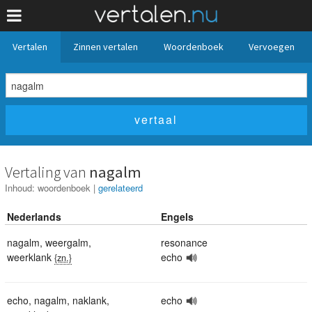
Vertalen
Zinnen vertalen
Woordenboek
Vervoegen
Vertaling van
nagalm
Inhoud:
woordenboek
|
gerelateerd
Nederlands
Engels
nagalm
,
weergalm
,
resonance
weerklank
echo
{zn.}
echo
,
nagalm
,
naklank
,
echo