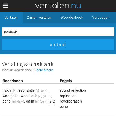
Vertalen
Zinnen vertalen
Woordenboek
Vervoegen
Vertaling van
naklank
Inhoud:
woordenboek
|
gerelateerd
Nederlands
Engels
naklank
,
resonantie
,
sound reflection
[v]
(de ~)
weergalm
,
weerklank
,
replication
[m]
(de ~)
echo
,
galm
reverberation
{zn.}
[m]
(de ~)
[m]
(de ~)
echo