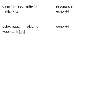
galm
,
resonantie
,
resonance
[m]
[v]
naklank
echo
{zn.}
echo
,
nagalm
,
naklank
,
echo
weerklank
{zn.}