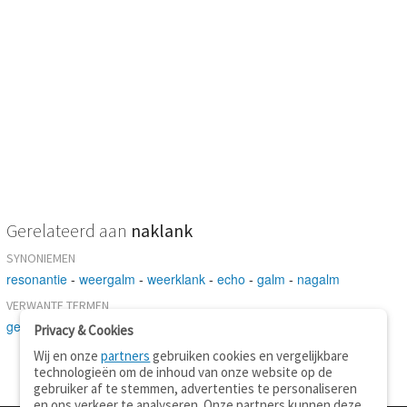
Gerelateerd aan
naklank
SYNONIEMEN
resonantie
-
weergalm
-
weerklank
-
echo
-
galm
-
nagalm
VERWANTE TERMEN
geluid
Privacy & Cookies
Wij en onze
partners
gebruiken cookies en vergelijkbare
technologieën om de inhoud van onze website op de
gebruiker af te stemmen, advertenties te personaliseren
en ons verkeer te analyseren. Onze partners kunnen deze