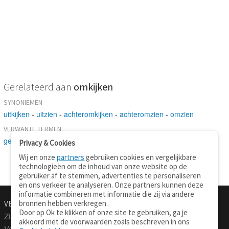
Gerelateerd aan
omkijken
SYNONIEMEN
uitkijken
-
uitzien
-
achteromkijken
-
achteromzien
-
omzien
VERWANTE TERMEN
gedenken
-
zoeken
-
blikken
Privacy & Cookies
Wij en onze
partners
gebruiken cookies en vergelijkbare
technologieën om de inhoud van onze website op de
gebruiker af te stemmen, advertenties te personaliseren
en ons verkeer te analyseren. Onze partners kunnen deze
informatie combineren met informatie die zij via andere
bronnen hebben verkregen.
VERTALEN.NU
OVER
Door op Ok te klikken of onze site te gebruiken, ga je
Zinnen vertalen
Over deze site
akkoord met de voorwaarden zoals beschreven in ons
Verklarend woordenboek
Contact