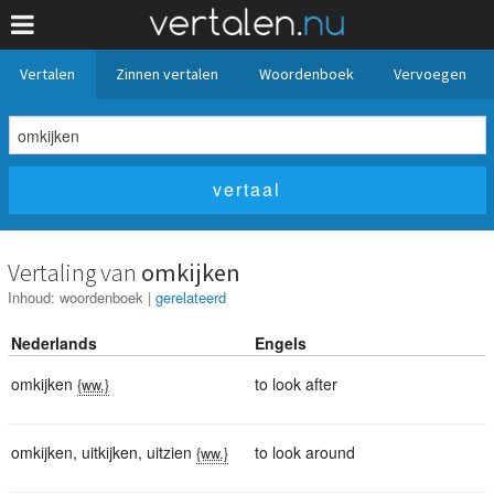
Vertalen
Zinnen vertalen
Woordenboek
Vervoegen
Vertaling van
omkijken
Inhoud:
woordenboek
|
gerelateerd
Nederlands
Engels
omkijken
to look after
{ww.}
omkijken
,
uitkijken
,
uitzien
to look around
{ww.}