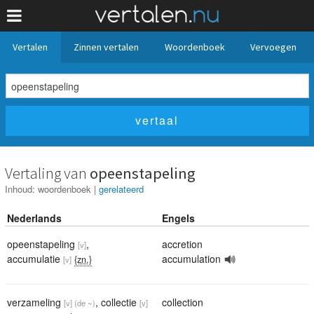
Vertalen
Zinnen vertalen
Woordenboek
Vervoegen
Vertaling van
opeenstapeling
Inhoud:
woordenboek
|
gerelateerd
Nederlands
Engels
opeenstapeling
,
accretion
[v]
accumulatie
accumulation
{zn.}
[v]
verzameling
,
collectie
collection
[v]
(de ~)
[v]