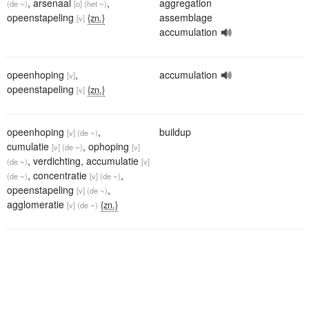
,
arsenaal
,
aggregation
(de ~)
[o]
(het ~)
opeenstapeling
assemblage
{zn.}
[v]
accumulation
opeenhoping
,
accumulation
[v]
opeenstapeling
{zn.}
[v]
opeenhoping
,
buildup
[v]
(de ~)
cumulatie
,
ophoping
[v]
(de ~)
[v]
,
verdichting
,
accumulatie
(de ~)
[v]
,
concentratie
,
(de ~)
[v]
(de ~)
opeenstapeling
,
[v]
(de ~)
agglomeratie
{zn.}
[v]
(de ~)