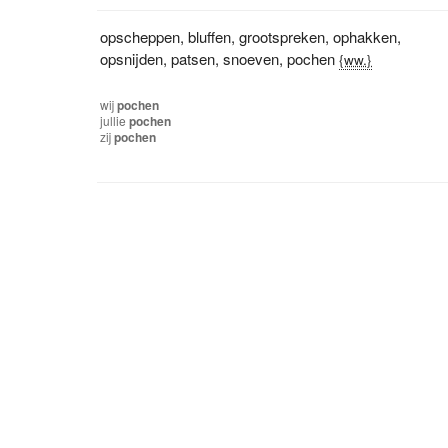
opscheppen
,
bluffen
,
grootspreken
,
ophakken
,
opsnijden
,
patsen
,
snoeven
,
pochen
{ww.}
wij
pochen
jullie
pochen
zij
pochen