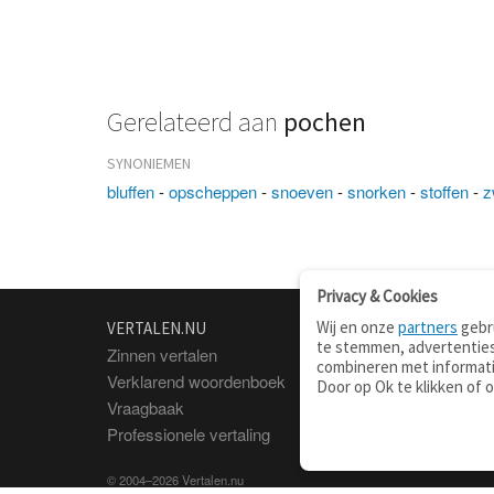
Gerelateerd aan
pochen
SYNONIEMEN
bluffen
-
opscheppen
-
snoeven
-
snorken
-
stoffen
-
z
Privacy & Cookies
Wij en onze
partners
gebru
VERTALEN.NU
OVER
te stemmen, advertenties
Zinnen vertalen
Over deze site
combineren met informati
Verklarend woordenboek
Contact
Door op Ok te klikken of 
Vraagbaak
Privacy
Professionele vertaling
© 2004–2026 Vertalen.nu