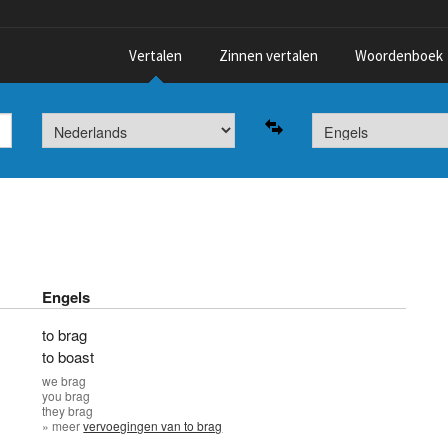
Vertalen
Zinnen vertalen
Woordenboek
Engels
to brag
to boast
we
brag
you
brag
they
brag
» meer
vervoegingen van to brag