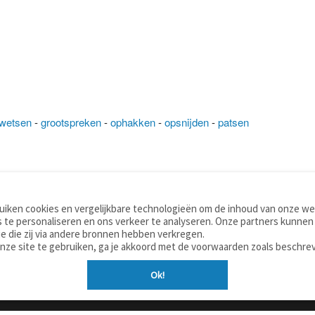
wetsen
-
grootspreken
-
ophakken
-
opsnijden
-
patsen
iken cookies en vergelijkbare technologieën om de inhoud van onze web
TOOLS
WOORDENBOEKEN
 te personaliseren en ons verkeer te analyseren. Onze partners kunnen
Apps
Nederlands - Engels
e die zij via andere bronnen hebben verkregen.
Mobiel
Nederlands - Duits
onze site te gebruiken, ga je akkoord met de voorwaarden zoals beschre
Tools & widgets
Nederlands - Spaans
Ok!