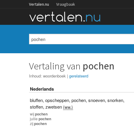
Vertalen.nu
Vraagbaak
Vertaling van
pochen
Inhoud:
woordenboek
|
gerelateerd
Nederlands
bluffen
,
opscheppen
,
pochen
,
snoeven
,
snorken
,
stoffen
,
zwetsen
{ww.}
wij
pochen
jullie
pochen
zij
pochen