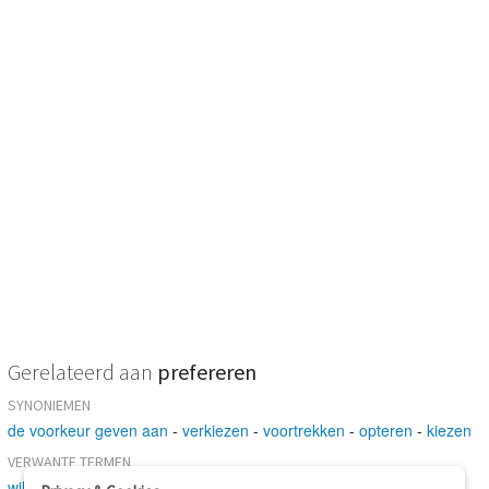
Gerelateerd aan
prefereren
SYNONIEMEN
de voorkeur geven aan
-
verkiezen
-
voortrekken
-
opteren
-
kiezen
VERWANTE TERMEN
willen