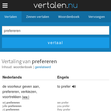
Vertalen
Zinnen vertalen
Woordenboek
Vervoegen
Vertaling van
prefereren
Inhoud:
woordenboek
|
gerelateerd
Nederlands
Engels
de voorkeur geven aan
,
to prefer
prefereren
,
verkiezen
,
voortrekken
{ww.}
wij
prefereren
we
prefer
jullie
prefereren
you
prefer
zij
prefereren
they
prefer