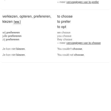
» meer
vervoegingen van to prefer
verkiezen
,
opteren
,
prefereren
,
to choose
kiezen
to prefer
{ww.}
to opt
wij
prefereren
we
choose
jullie
prefereren
you
choose
zij
prefereren
they
choose
» meer
vervoegingen van to choose
Je kon niet
kiezen
.
You couldn't
choose
.
Je kon niet
kiezen
.
You could not
choose
.