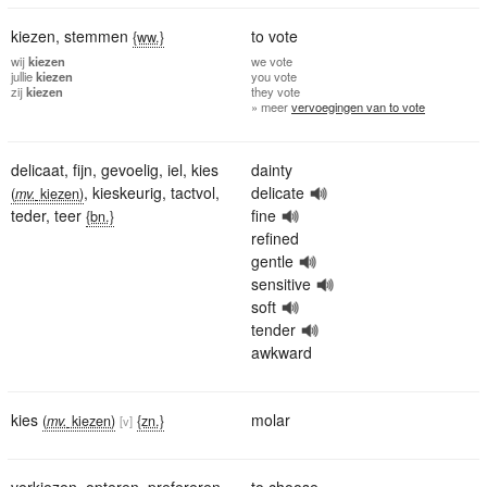
kiezen
,
stemmen
to vote
{ww.}
wij
kiezen
we
vote
jullie
kiezen
you
vote
zij
kiezen
they
vote
» meer
vervoegingen van to vote
delicaat
,
fijn
,
gevoelig
,
iel
,
kies
dainty
,
kieskeurig
,
tactvol
,
delicate
(
mv.
kiezen)
teder
,
teer
fine
{bn.}
refined
gentle
sensitive
soft
tender
awkward
kies
molar
(
mv.
kiezen)
{zn.}
[v]
verkiezen
,
opteren
,
prefereren
,
to choose