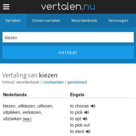
Vertalen
Zinnen vertalen
Woordenboek
Vervoegen
Vertaling van
kiezen
Inhoud:
woordenboek
|
voorbeelden
|
gerelateerd
Nederlands
Engels
kiezen
,
uitkiezen
,
uitlezen
,
to choose
uitpikken
,
verkiezen
,
to pick
uitzoeken
to opt
{ww.}
to pick out
to elect