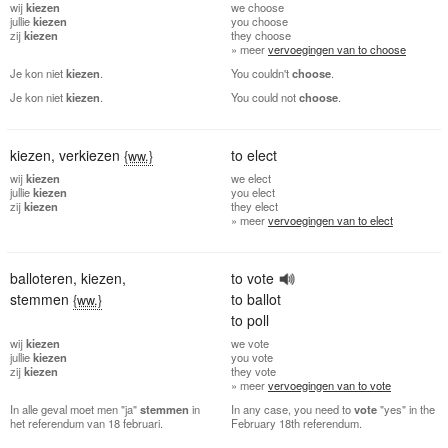
wij
kiezen
we
choose
jullie
kiezen
you
choose
zij
kiezen
they
choose
» meer
vervoegingen van to choose
Je kon niet
kiezen
.
You couldn't
choose
.
Je kon niet
kiezen
.
You could not
choose
.
kiezen
,
verkiezen
to elect
{ww.}
wij
kiezen
we
elect
jullie
kiezen
you
elect
zij
kiezen
they
elect
» meer
vervoegingen van to elect
balloteren
,
kiezen
,
to vote
stemmen
to ballot
{ww.}
to poll
wij
kiezen
we
vote
jullie
kiezen
you
vote
zij
kiezen
they
vote
» meer
vervoegingen van to vote
In alle geval moet men "ja"
stemmen
in
In any case, you need to
vote
"yes" in the
het referendum van 18 februari.
February 18th referendum.