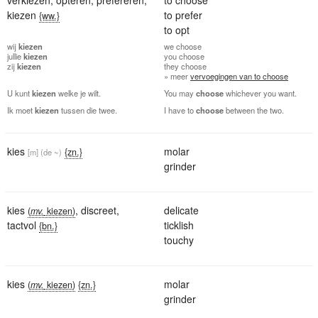
kiezen
to prefer
{ww.}
to opt
wij
kiezen
we
choose
jullie
kiezen
you
choose
zij
kiezen
they
choose
» meer
vervoegingen van to choose
U kunt
kiezen
welke je wilt.
You may
choose
whichever you want.
Ik moet
kiezen
tussen die twee.
I have to
choose
between the two.
kies
molar
{zn.}
[m]
(de ~)
grinder
kies
,
discreet
,
delicate
(
mv.
kiezen)
tactvol
ticklish
{bn.}
touchy
kies
molar
(
mv.
kiezen)
{zn.}
grinder