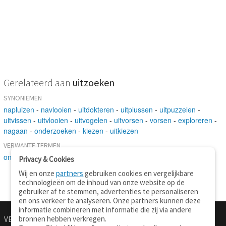
Gerelateerd aan
uitzoeken
SYNONIEMEN
napluizen
-
navlooien
-
uitdokteren
-
uitplussen
-
uitpuzzelen
-
uitvissen
-
uitvlooien
-
uitvogelen
-
uitvorsen
-
vorsen
-
exploreren
-
nagaan
-
onderzoeken
-
kiezen
-
uitkiezen
VERWANTE TERMEN
onderzoeken
-
hoop
-
ordenen
Privacy & Cookies
Wij en onze
partners
gebruiken cookies en vergelijkbare
technologieën om de inhoud van onze website op de
gebruiker af te stemmen, advertenties te personaliseren
en ons verkeer te analyseren. Onze partners kunnen deze
informatie combineren met informatie die zij via andere
bronnen hebben verkregen.
VERTALEN.NU
OVER