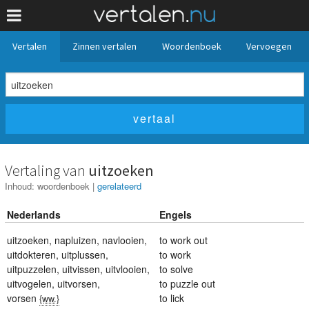
Vertalen
Zinnen vertalen
Woordenboek
Vervoegen
Vertaling van
uitzoeken
Inhoud:
woordenboek
|
gerelateerd
Nederlands
Engels
uitzoeken
,
napluizen
,
navlooien
,
to work out
uitdokteren
,
uitplussen
,
to work
uitpuzzelen
,
uitvissen
,
uitvlooien
,
to solve
uitvogelen
,
uitvorsen
,
to puzzle out
vorsen
to lick
{ww.}