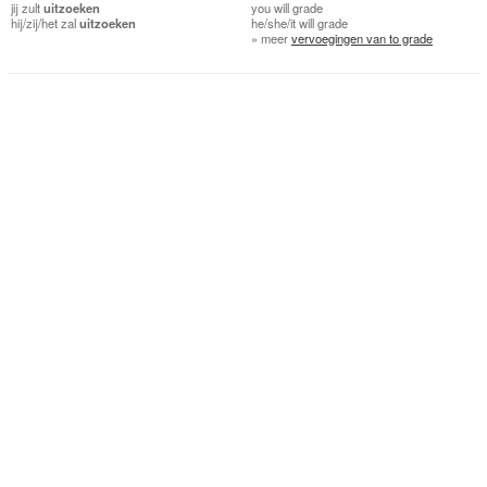
jij
zult
uitzoeken
you
will grade
hij/zij/het
zal
uitzoeken
he/she/it
will grade
» meer
vervoegingen van to grade