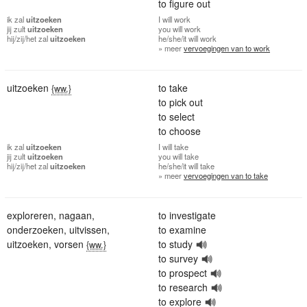
to figure out
ik
zal
uitzoeken
I
will work
jij
zult
uitzoeken
you
will work
hij/zij/het
zal
uitzoeken
he/she/it
will work
» meer
vervoegingen van to work
uitzoeken
to take
{ww.}
to pick out
to select
to choose
ik
zal
uitzoeken
I
will take
jij
zult
uitzoeken
you
will take
hij/zij/het
zal
uitzoeken
he/she/it
will take
» meer
vervoegingen van to take
exploreren
,
nagaan
,
to investigate
onderzoeken
,
uitvissen
,
to examine
uitzoeken
,
vorsen
to study
{ww.}
to survey
to prospect
to research
to explore