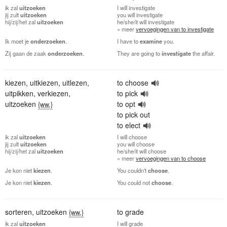
ik
zal
uitzoeken
I
will investigate
jij
zult
uitzoeken
you
will investigate
hij/zij/het
zal
uitzoeken
he/she/it
will investigate
» meer
vervoegingen van to investigate
Ik moet je
onderzoeken
.
I have to
examine
you.
Zij gaan de zaak
onderzoeken
.
They are going to
investigate
the affair.
kiezen
,
uitkiezen
,
uitlezen
,
to choose
uitpikken
,
verkiezen
,
to pick
uitzoeken
to opt
{ww.}
to pick out
to elect
ik
zal
uitzoeken
I
will choose
jij
zult
uitzoeken
you
will choose
hij/zij/het
zal
uitzoeken
he/she/it
will choose
» meer
vervoegingen van to choose
Je kon niet
kiezen
.
You couldn't
choose
.
Je kon niet
kiezen
.
You could not
choose
.
sorteren
,
uitzoeken
to grade
{ww.}
ik
zal
uitzoeken
I
will grade