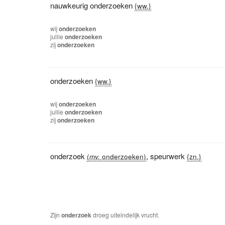
nauwkeurig onderzoeken
{ww.}
wij
onderzoeken
jullie
onderzoeken
zij
onderzoeken
onderzoeken
{ww.}
wij
onderzoeken
jullie
onderzoeken
zij
onderzoeken
onderzoek
,
speurwerk
(
mv.
onderzoeken)
{zn.}
Zijn
onderzoek
droeg uiteindelijk vrucht.