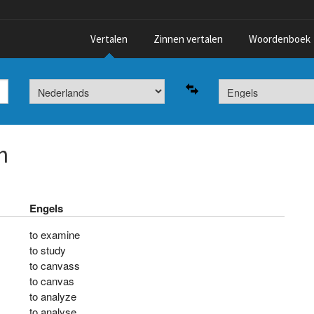
Vertalen
Zinnen vertalen
Woordenboek
n
Engels
to examine
to study
to canvass
to canvas
to analyze
to analyse