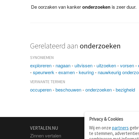
De oorzaken van kanker
onderzoeken
is zeer duur.
Gerelateerd aan
onderzoeken
SYNONIEMEN
exploreren
-
nagaan
-
uitvissen
-
uitzoeken
-
vorsen
-
-
speurwerk
-
examen
-
keuring
-
nauwkeurig onderz
VERWANTE TERMEN
occuperen
-
beschouwen
-
onderzoeken
-
bezigheid
Privacy & Cookies
Wij en onze
partners
gebru
VERTALEN.NU
OVER
te stemmen, advertenties
Zinnen vertalen
Over deze site
combineren met informati