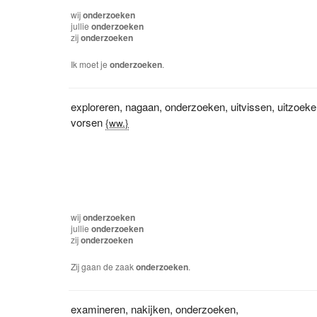
wij
onderzoeken
jullie
onderzoeken
zij
onderzoeken
Ik moet je
onderzoeken
.
exploreren
,
nagaan
,
onderzoeken
,
uitvissen
,
uitzoek
vorsen
{ww.}
wij
onderzoeken
jullie
onderzoeken
zij
onderzoeken
Zij gaan de zaak
onderzoeken
.
examineren
,
nakijken
,
onderzoeken
,