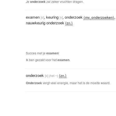
Je
onderzoek
zal zeker vruchten dragen.
examen
,
keuring
,
onderzoek
,
(
mv.
onderzoeken)
[o]
[v]
nauwkeurig onderzoek
{zn.}
Succes met je
examen
!
Ik ben gezakt voor het
examen
.
onderzoek
{zn.}
[o]
(het ~)
Onderzoek
vergt veel energie, maar het is de moeite waard.