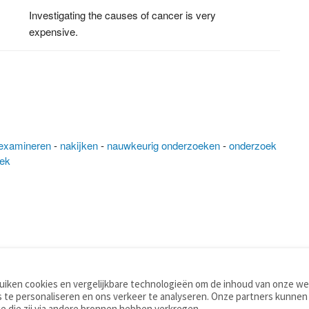
Investigating the causes of cancer is very
expensive.
examineren
-
nakijken
-
nauwkeurig onderzoeken
-
onderzoek
oek
iken cookies en vergelijkbare technologieën om de inhoud van onze web
TOOLS
WOORDENBOEKEN
 te personaliseren en ons verkeer te analyseren. Onze partners kunnen
Apps
Nederlands - Engels
e die zij via andere bronnen hebben verkregen.