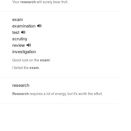
Your
research
will surely bear fruit.
exam
examination
test
scrutiny
review
investigation
Good luck on the
exam
!
I failed the
exam
.
research
Research
requires a lot of energy, but it's worth the effort.