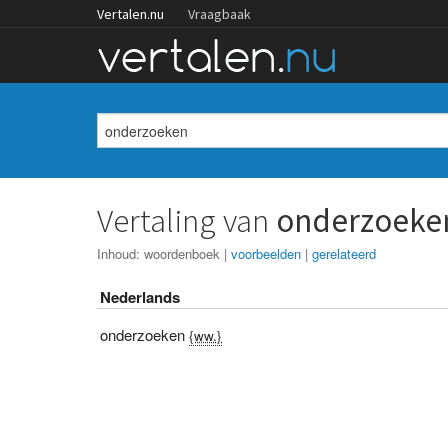
Vertalen.nu
Vraagbaak
Vertaling van
onderzoeke
Inhoud:
woordenboek
|
voorbeelden
|
gerelateerd
Nederlands
onderzoeken
{ww.}