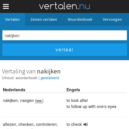
Vertalen
Zinnen vertalen
Woordenboek
Vervoegen
Vertaling van
nakijken
Inhoud:
woordenboek
|
gerelateerd
Nederlands
Engels
nakijken
,
naogen
to look after
{ww.}
to follow up with one's eyes
aflezen
,
checken
,
controleren
,
to check