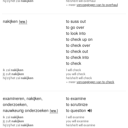
hij/zij/het
zal
nakijken
he/she/it
will overhaul
» meer
vervoegingen van to overhaul
nakijken
to suss out
{ww.}
to go over
to look into
to check up on
to check over
to check out
to check into
to check
ik
zal
nakijken
I
will check
jij
zult
nakijken
you
will check
hij/zij/het
zal
nakijken
he/she/it
will check
» meer
vervoegingen van to check
examineren
,
nakijken
,
to examine
onderzoeken
,
to scrutinize
nauwkeurig onderzoeken
to question
{ww.}
ik
zal
nakijken
I
will examine
jij
zult
nakijken
you
will examine
hij/zij/het
zal
nakijken
he/she/it
will examine