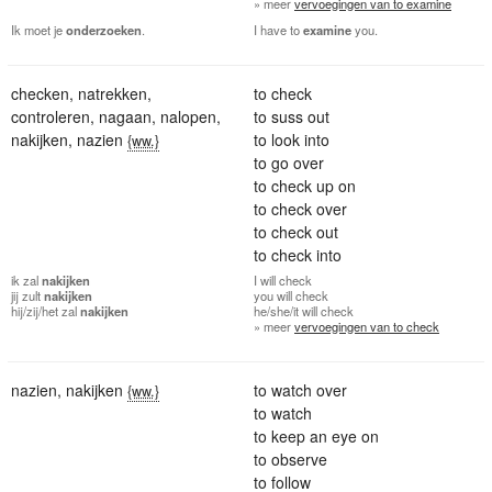
» meer
vervoegingen van to examine
Ik moet je
onderzoeken
.
I have to
examine
you.
checken
,
natrekken
,
to check
controleren
,
nagaan
,
nalopen
,
to suss out
nakijken
,
nazien
to look into
{ww.}
to go over
to check up on
to check over
to check out
to check into
ik
zal
nakijken
I
will check
jij
zult
nakijken
you
will check
hij/zij/het
zal
nakijken
he/she/it
will check
» meer
vervoegingen van to check
nazien
,
nakijken
to watch over
{ww.}
to watch
to keep an eye on
to observe
to follow