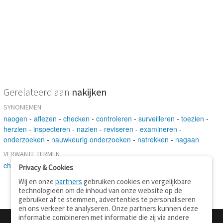
Gerelateerd aan
nakijken
SYNONIEMEN
naogen
-
aflezen
-
checken
-
controleren
-
surveilleren
-
toezien
-
herzien
-
inspecteren
-
nazien
-
reviseren
-
examineren
-
onderzoeken
-
nauwkeurig onderzoeken
-
natrekken
-
nagaan
VERWANTE TERMEN
checken
-
verbeteren
-
onderzoeken
-
passen
-
beschouwen
Privacy & Cookies
Wij en onze
partners
gebruiken cookies en vergelijkbare
technologieën om de inhoud van onze website op de
gebruiker af te stemmen, advertenties te personaliseren
en ons verkeer te analyseren. Onze partners kunnen deze
informatie combineren met informatie die zij via andere