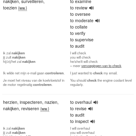
nakijken
,
surveilleren
,
to examine
toezien
to review
{ww.}
to oversee
to moderate
to collate
to verify
to supervise
to audit
ik
zal
nakijken
I
will check
jij
zult
nakijken
you
will check
hij/zij/het
zal
nakijken
he/she/it
will check
» meer
vervoegingen van to check
Ik wilde net mijn e-mail gaan
controleren
.
I just wanted to
check
my email.
Je moet het niveau van de koelvloeistof in
You should
check
the engine coolant level
de motor regelmatig
controleren
.
regularly.
herzien
,
inspecteren
,
nazien
,
to overhaul
nakijken
,
reviseren
to revise
{ww.}
to audit
to inspect
ik
zal
nakijken
I
will overhaul
jij
zult
nakijken
you
will overhaul