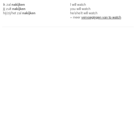
ik
zal
nakijken
I
will watch
jij
zult
nakijken
you
will watch
hij/zij/het
zal
nakijken
he/she/it
will watch
» meer
vervoegingen van to watch