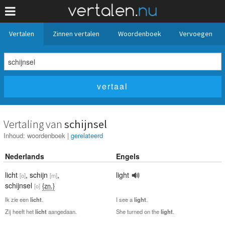
Vertalen
Zinnen vertalen
Woordenboek
Vervoegen
Vertaling van
schijnsel
Inhoud:
woordenboek
|
gerelateerd
Nederlands
Engels
licht
,
schijn
,
light
[o]
[m]
schijnsel
{zn.}
[o]
Ik zie een
licht
.
I see a
light
.
Zij heeft het
licht
aangedaan.
She turned on the
light
.