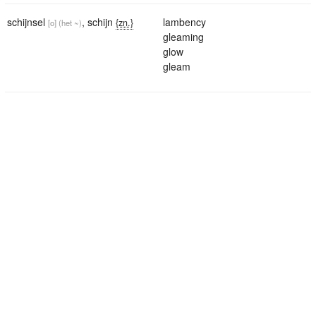
schijnsel
,
schijn
lambency
{zn.}
[o]
(het ~)
gleaming
glow
gleam