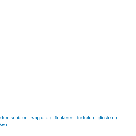
nken schieten
-
wapperen
-
flonkeren
-
fonkelen
-
glinsteren
-
nken