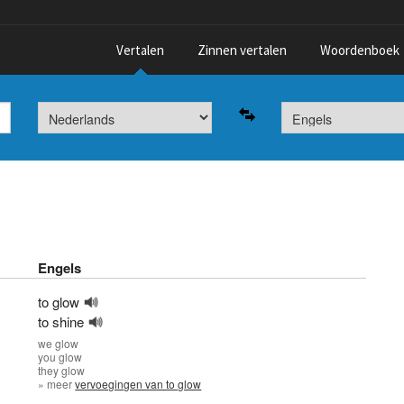
Vertalen
Zinnen vertalen
Woordenboek
Engels
to glow
to shine
we
glow
you
glow
they
glow
» meer
vervoegingen van to glow