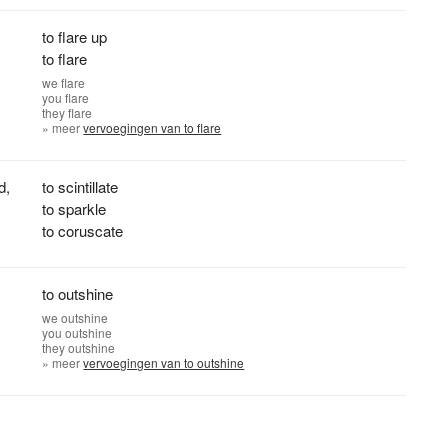
to flare up
to flare
we
flare
you
flare
they
flare
» meer
vervoegingen van to flare
d
,
to scintillate
to sparkle
to coruscate
to outshine
we
outshine
you
outshine
they
outshine
» meer
vervoegingen van to outshine