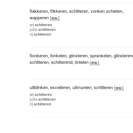
flakkeren
,
flikkeren
,
schitteren
,
vonken schieten
,
wapperen
{ww.}
wij
schitteren
jullie
schitteren
zij
schitteren
flonkeren
,
fonkelen
,
glinsteren
,
sprankelen
,
glinsteren
schitteren
,
schitterend
,
tintelen
{ww.}
uitblinken
,
excelleren
,
uitmunten
,
schitteren
{ww.}
wij
schitteren
jullie
schitteren
zij
schitteren