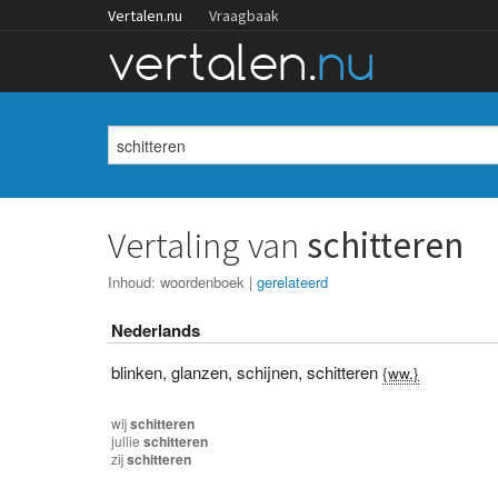
Vertalen.nu
Vraagbaak
Vertaling van
schitteren
Inhoud:
woordenboek
|
gerelateerd
Nederlands
blinken
,
glanzen
,
schijnen
,
schitteren
{ww.}
wij
schitteren
jullie
schitteren
zij
schitteren