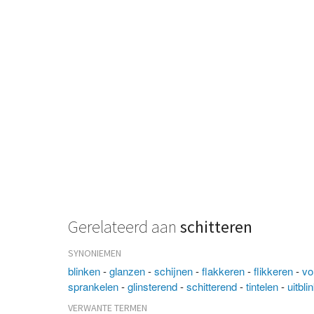
Gerelateerd aan
schitteren
SYNONIEMEN
blinken
-
glanzen
-
schijnen
-
flakkeren
-
flikkeren
-
vo
sprankelen
-
glinsterend
-
schitterend
-
tintelen
-
uitbli
VERWANTE TERMEN