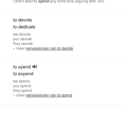
I didn't want to
spend
any more time arguing with Tom.
to devote
to dedicate
we
devote
you
devote
they
devote
» meer
vervoegingen van to devote
to spend
to expend
we
spend
you
spend
they
spend
» meer
vervoegingen van to spend