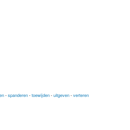
en
-
spanderen
-
toewijden
-
uitgeven
-
verteren