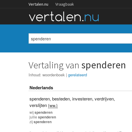
Vertalen.nu
Vraagbaak
Vertaling van
spenderen
Inhoud:
woordenboek
|
gerelateerd
Nederlands
spenderen
,
besteden
,
investeren
,
verdrijven
,
verslijten
{ww.}
wij
spenderen
jullie
spenderen
zij
spenderen