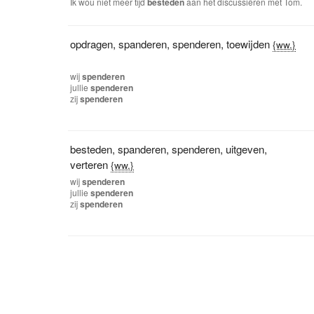
Ik wou niet meer tijd
besteden
aan het discussiëren met Tom.
opdragen
,
spanderen
,
spenderen
,
toewijden
{ww.}
wij
spenderen
jullie
spenderen
zij
spenderen
besteden
,
spanderen
,
spenderen
,
uitgeven
,
verteren
{ww.}
wij
spenderen
jullie
spenderen
zij
spenderen