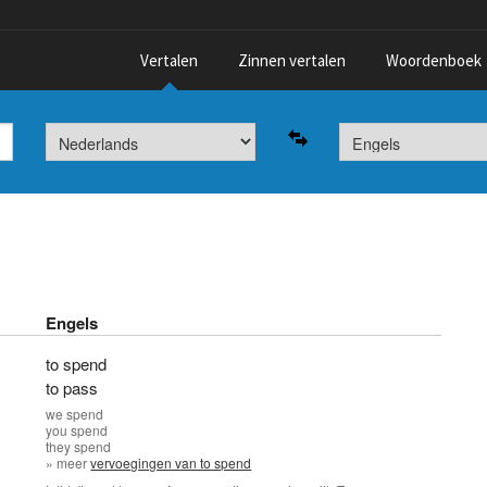
Vertalen
Zinnen vertalen
Woordenboek
Engels
to spend
to pass
we
spend
you
spend
they
spend
» meer
vervoegingen van to spend