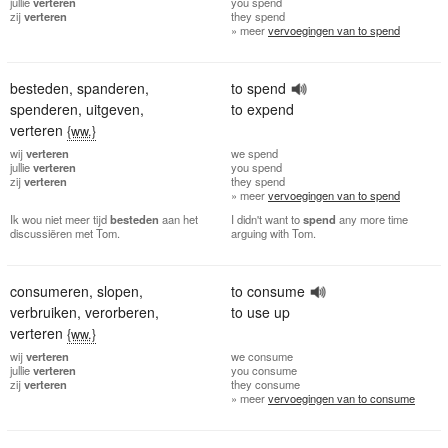
jullie
verteren
you
spend
zij
verteren
they
spend
» meer
vervoegingen van to spend
besteden
,
spanderen
,
to spend
spenderen
,
uitgeven
,
to expend
verteren
{ww.}
wij
verteren
we
spend
jullie
verteren
you
spend
zij
verteren
they
spend
» meer
vervoegingen van to spend
Ik wou niet meer tijd
besteden
aan het
I didn't want to
spend
any more time
discussiëren met Tom.
arguing with Tom.
consumeren
,
slopen
,
to consume
verbruiken
,
verorberen
,
to use up
verteren
{ww.}
wij
verteren
we
consume
jullie
verteren
you
consume
zij
verteren
they
consume
» meer
vervoegingen van to consume