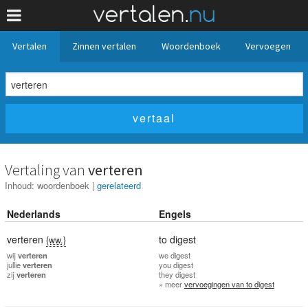
Vertalen
Zinnen vertalen
Woordenboek
Vervoegen
Vertaling van
verteren
Inhoud:
woordenboek
|
gerelateerd
Nederlands
Engels
verteren
to digest
{ww.}
wij
verteren
we
digest
jullie
verteren
you
digest
zij
verteren
they
digest
» meer
vervoegingen van to digest