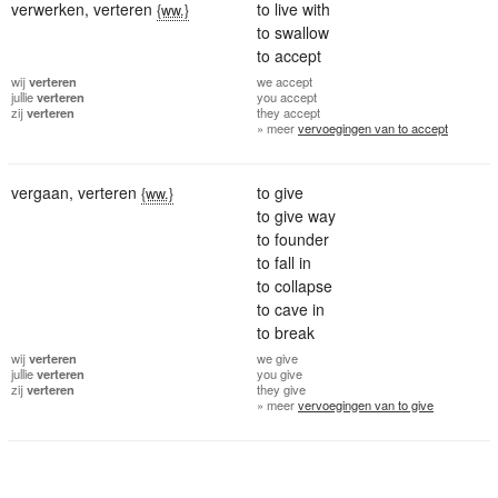
verwerken
,
verteren
to live with
{ww.}
to swallow
to accept
wij
verteren
we
accept
jullie
verteren
you
accept
zij
verteren
they
accept
» meer
vervoegingen van to accept
vergaan
,
verteren
to give
{ww.}
to give way
to founder
to fall in
to collapse
to cave in
to break
wij
verteren
we
give
jullie
verteren
you
give
zij
verteren
they
give
» meer
vervoegingen van to give