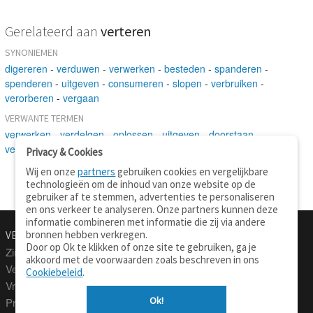
Gerelateerd aan
verteren
SYNONIEMEN
digereren
-
verduwen
-
verwerken
-
besteden
-
spanderen
-
spenderen
-
uitgeven
-
consumeren
-
slopen
-
verbruiken
-
verorberen
-
vergaan
VERWANTE TERMEN
verwerken
-
verdelgen
-
oplossen
-
uitgeven
-
doorstaan
-
veranderen
-
uiteenvallen
Privacy & Cookies
Wij en onze
partners
gebruiken cookies en vergelijkbare
technologieën om de inhoud van onze website op de
gebruiker af te stemmen, advertenties te personaliseren
en ons verkeer te analyseren. Onze partners kunnen deze
informatie combineren met informatie die zij via andere
bronnen hebben verkregen.
VERTALEN.NU
OVER
Door op Ok te klikken of onze site te gebruiken, ga je
Zinnen vertalen
Over deze site
akkoord met de voorwaarden zoals beschreven in ons
Verklarend woordenboek
Contact
Cookiebeleid
.
Vraagbaak
Privacy
Ok!
Professionele vertaling