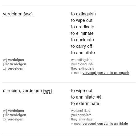
verdelgen
to extinguish
{ww.}
to wipe out
to eradicate
to eliminate
to decimate
to carry off
to annihilate
wij
verdelgen
we
extinguish
jullie
verdelgen
you
extinguish
zij
verdelgen
they
extinguish
» meer
vervoegingen van to extinguish
uitroeien
,
verdelgen
to wipe out
{ww.}
to annihilate
to exterminate
wij
verdelgen
we
annihilate
jullie
verdelgen
you
annihilate
zij
verdelgen
they
annihilate
» meer
vervoegingen van to annihilate