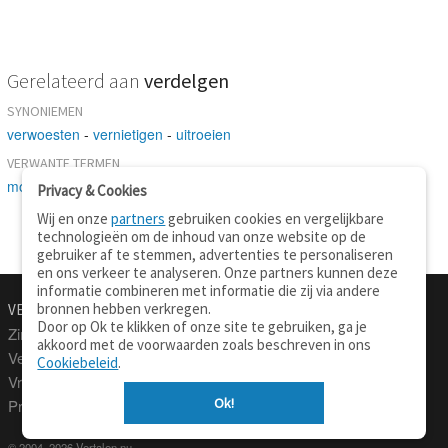
Gerelateerd aan
verdelgen
SYNONIEMEN
verwoesten
-
vernietigen
-
uitroeien
VERWANTE TERMEN
mollen
-
verdelgen
Privacy & Cookies
Wij en onze
partners
gebruiken cookies en vergelijkbare
technologieën om de inhoud van onze website op de
gebruiker af te stemmen, advertenties te personaliseren
en ons verkeer te analyseren. Onze partners kunnen deze
informatie combineren met informatie die zij via andere
bronnen hebben verkregen.
VERTALEN.NU
OVER
Door op Ok te klikken of onze site te gebruiken, ga je
Zinnen vertalen
Over deze site
akkoord met de voorwaarden zoals beschreven in ons
Verklarend woordenboek
Contact
Cookiebeleid
.
Vraagbaak
Privacy
Ok!
Professionele vertaling
© 2004–2026 Vertalen.nu