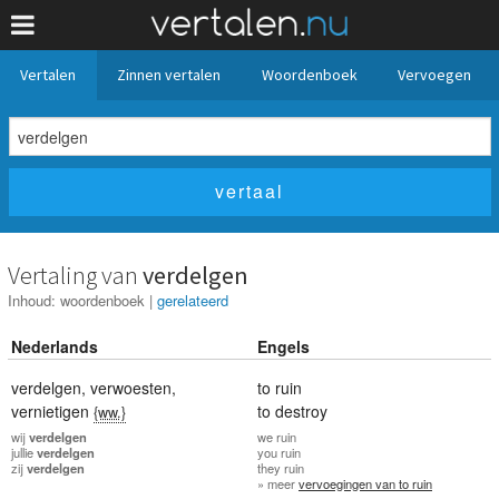
Vertalen
Zinnen vertalen
Woordenboek
Vervoegen
Vertaling van
verdelgen
Inhoud:
woordenboek
|
gerelateerd
Nederlands
Engels
verdelgen
,
verwoesten
,
to ruin
vernietigen
to destroy
{ww.}
wij
verdelgen
we
ruin
jullie
verdelgen
you
ruin
zij
verdelgen
they
ruin
» meer
vervoegingen van to ruin