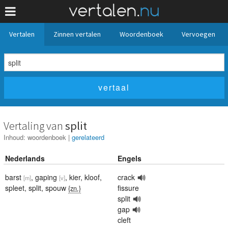
Vertalen
Zinnen vertalen
Woordenboek
Vervoegen
Vertaling van
split
Inhoud:
woordenboek
|
gerelateerd
Nederlands
Engels
barst
,
gaping
,
kier
,
kloof
,
crack
[m]
[v]
spleet
,
split
,
spouw
fissure
{zn.}
split
gap
cleft