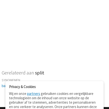
Gerelateerd aan
split
SYNONIEMEN
barst
-
gaping
-
kier
-
kloof
-
spleet
-
spouw
-
steenslag
Privacy & Cookies
Wij en onze
partners
gebruiken cookies en vergelijkbare
technologieën om de inhoud van onze website op de
gebruiker af te stemmen, advertenties te personaliseren
en ons verkeer te analyseren. Onze partners kunnen deze