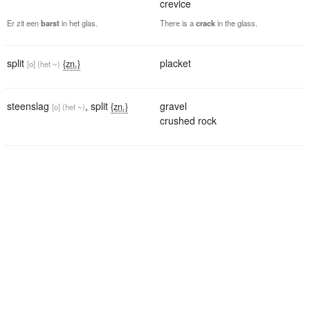
crevice
Er zit een
barst
in het glas.
There is a
crack
in the glass.
split
placket
{zn.}
[o]
(het ~)
steenslag
,
split
gravel
{zn.}
[o]
(het ~)
crushed rock