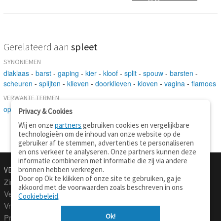
Gerelateerd aan
spleet
SYNONIEMEN
diaklaas
-
barst
-
gaping
-
kier
-
kloof
-
split
-
spouw
-
barsten
-
scheuren
-
splijten
-
klieven
-
doorklieven
-
kloven
-
vagina
-
flamoes
VERWANTE TERMEN
opening
-
geslachtsorgaan
-
scheuren
Privacy & Cookies
Wij en onze
partners
gebruiken cookies en vergelijkbare
technologieën om de inhoud van onze website op de
gebruiker af te stemmen, advertenties te personaliseren
en ons verkeer te analyseren. Onze partners kunnen deze
informatie combineren met informatie die zij via andere
bronnen hebben verkregen.
VERTALEN.NU
OVER
Door op Ok te klikken of onze site te gebruiken, ga je
Zinnen vertalen
Over deze site
akkoord met de voorwaarden zoals beschreven in ons
Verklarend woordenboek
Contact
Cookiebeleid
.
Vraagbaak
Privacy
Ok!
Professionele vertaling