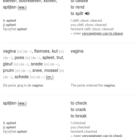
klieven
,
doorklieven
,
kloven
,
to cleave
splijten
to rend
{ww.}
to split
ik
spleet
I
cleft; clove; cleaved
jij
spleet
you
cleft; clove; cleaved
hij/zij/het
spleet
he/she/it
cleft; clove; cleaved
» meer
vervoegingen van to cleave
vagina
,
flamoes
,
kut
vagina
[m]
(de ~)
[m]
,
poes
,
spleet
,
trut
,
(de ~)
[m]
(de ~)
gleuf
,
snede
,
[m]
(de ~)
[m]
(de ~)
pruim
,
snee
,
mossel
[m]
(de ~)
[m]
,
schede
{zn.}
(de ~)
[m]
(de ~)
De penis ging in de
vagina
.
The penis entered the
vagina
.
splijten
to check
{ww.}
to crack
to break
ik
spleet
I
checked
jij
spleet
you
checked
hij/zij/het
spleet
he/she/it
checked
» meer
vervoegingen van to check