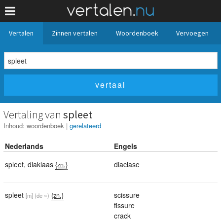
Vertalen
Zinnen vertalen
Woordenboek
Vervoegen
Vertaling van
spleet
Inhoud:
woordenboek
|
gerelateerd
Nederlands
Engels
spleet
,
diaklaas
diaclase
{zn.}
spleet
scissure
{zn.}
[m]
(de ~)
fissure
crack