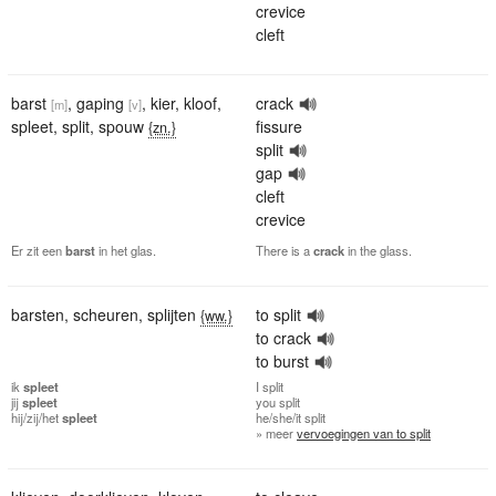
crevice
cleft
barst
,
gaping
,
kier
,
kloof
,
crack
[m]
[v]
spleet
,
split
,
spouw
fissure
{zn.}
split
gap
cleft
crevice
Er zit een
barst
in het glas.
There is a
crack
in the glass.
barsten
,
scheuren
,
splijten
to split
{ww.}
to crack
to burst
ik
spleet
I
split
jij
spleet
you
split
hij/zij/het
spleet
he/she/it
split
» meer
vervoegingen van to split