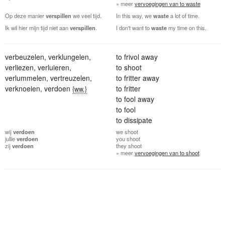
» meer
vervoegingen van to waste
Op deze manier
verspillen
we veel tijd.
In this way, we
waste
a lot of time.
Ik wil hier mijn tijd niet aan
verspillen
.
I don't want to
waste
my time on this.
verbeuzelen
,
verklungelen
,
to frivol away
verliezen
,
verluieren
,
to shoot
verlummelen
,
vertreuzelen
,
to fritter away
verknoeien
,
verdoen
to fritter
{ww.}
to fool away
to fool
to dissipate
wij
verdoen
we
shoot
jullie
verdoen
you
shoot
zij
verdoen
they
shoot
» meer
vervoegingen van to shoot