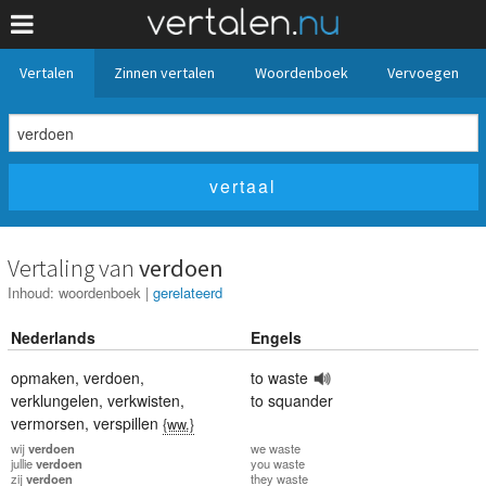
Vertalen
Zinnen vertalen
Woordenboek
Vervoegen
Vertaling van
verdoen
Inhoud:
woordenboek
|
gerelateerd
Nederlands
Engels
opmaken
,
verdoen
,
to waste
verklungelen
,
verkwisten
,
to squander
vermorsen
,
verspillen
{ww.}
wij
verdoen
we
waste
jullie
verdoen
you
waste
zij
verdoen
they
waste