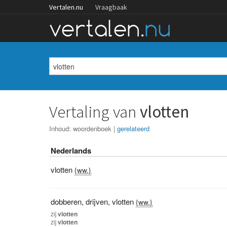
Vertalen.nu
Vraagbaak
Vertaling van
vlotten
Inhoud:
woordenboek
|
gerelateerd
Nederlands
vlotten
{ww.}
dobberen
,
drijven
,
vlotten
{ww.}
zij
vlotten
zij
vlotten