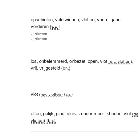
opschieten
,
veld winnen
,
vlotten
,
vooruitgaan
,
vorderen
{ww.}
zij
vlotten
zij
vlotten
los
,
onbelemmerd
,
onbezet
,
open
,
vlot
,
(
mv.
vlotten)
vrij
,
vrijgesteld
{bn.}
vlot
(
mv.
vlotten)
{zn.}
effen
,
gelijk
,
glad
,
sluik
,
zonder moeilijkheden
,
vlot
(
m
vlotten)
{bn.}