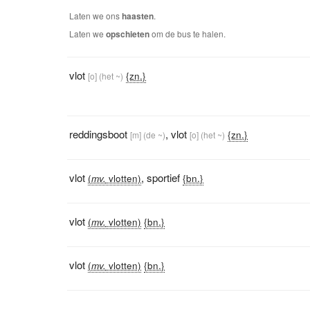
Laten we ons
haasten
.
Laten we
opschieten
om de bus te halen.
vlot
{zn.}
[o]
(het ~)
reddingsboot
,
vlot
{zn.}
[m]
(de ~)
[o]
(het ~)
vlot
,
sportief
(
mv.
vlotten)
{bn.}
vlot
(
mv.
vlotten)
{bn.}
vlot
(
mv.
vlotten)
{bn.}