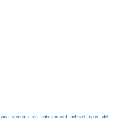
tgaan
-
vorderen
-
los
-
onbelemmerd
-
onbezet
-
open
-
vlot
-