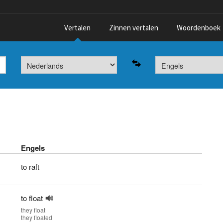
Vertalen
Zinnen vertalen
Woordenboek
Engels
to raft
to float
they
float
they
floated