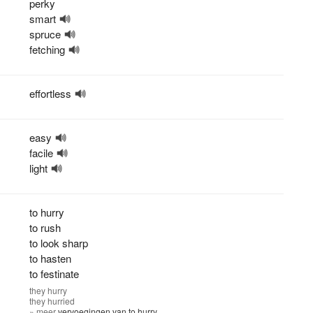
perky
smart
spruce
fetching
effortless
easy
facile
light
to hurry
to rush
to look sharp
to hasten
to festinate
they
hurry
they
hurried
» meer
vervoegingen van to hurry