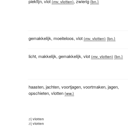
piekfijn
,
vlot
,
zwierig
(
mv.
vlotten)
{bn.}
gemakkelijk
,
moeiteloos
,
vlot
(
mv.
vlotten)
{bn.}
licht
,
makkelijk
,
gemakkelijk
,
vlot
(
mv.
vlotten)
{bn.}
haasten
,
jachten
,
voortjagen
,
voortmaken
,
jagen
,
opschieten
,
vlotten
{ww.}
zij
vlotten
zij
vlotten