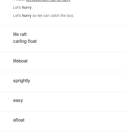
Let's
hurry
.
Let's
hurry
so we can catch the bus.
life raft
carling float
lifeboat
sprightly
easy
afloat