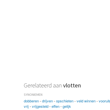
Gerelateerd aan
vlotten
SYNONIEMEN
dobberen
-
drijven
-
opschieten
-
veld winnen
-
voorui
vrij
-
vrijgesteld
-
effen
-
gelijk