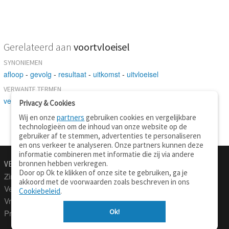
Gerelateerd aan
voortvloeisel
SYNONIEMEN
afloop
-
gevolg
-
resultaat
-
uitkomst
-
uitvloeisel
VERWANTE TERMEN
verandering
Privacy & Cookies
Wij en onze
partners
gebruiken cookies en vergelijkbare
technologieën om de inhoud van onze website op de
gebruiker af te stemmen, advertenties te personaliseren
en ons verkeer te analyseren. Onze partners kunnen deze
informatie combineren met informatie die zij via andere
bronnen hebben verkregen.
VERTALEN.NU
OVER
Door op Ok te klikken of onze site te gebruiken, ga je
Zinnen vertalen
Over deze site
akkoord met de voorwaarden zoals beschreven in ons
Verklarend woordenboek
Contact
Cookiebeleid
.
Vraagbaak
Privacy
Ok!
Professionele vertaling