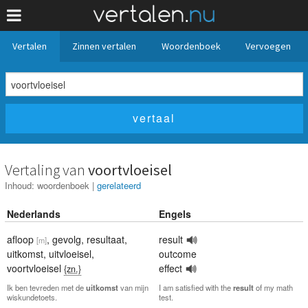
Vertalen
Zinnen vertalen
Woordenboek
Vervoegen
Vertaling van
voortvloeisel
Inhoud:
woordenboek
|
gerelateerd
Nederlands
Engels
afloop
,
gevolg
,
resultaat
,
result
[m]
uitkomst
,
uitvloeisel
,
outcome
voortvloeisel
effect
{zn.}
Ik ben tevreden met de
uitkomst
van mijn
I am satisfied with the
result
of my math
wiskundetoets.
test.