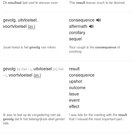
Dit
resultaat
laat veel te wensen over.
This
result
leaves much to be desired.
gevolg
,
uitvloeisel
,
consequence
voortvloeisel
aftermath
{zn.}
corollary
sequel
Jouw hoest is het
gevolg
van roken.
Your cough is the
consequence
of
smoking.
gevolg
,
uitvloeisel
result
[o]
(het ~)
[o]
(het
,
voortvloeisel
consequence
{zn.}
~)
upshot
outcome
issue
event
effect
Ik was te laat op de vergadering met als
I was late for the meeting with the
result
gevolg
dat ik het belangrijkste deel gemist
that I missed the most important part.
heb.