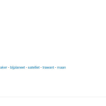
aker
-
bijplaneet
-
satelliet
-
trawant
-
maan