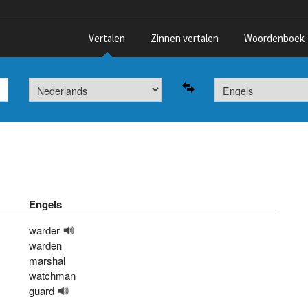
Vertalen
Zinnen vertalen
Woordenboek
Engels
warder
warden
marshal
watchman
guard