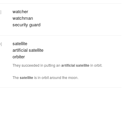
watcher
]
watchman
security guard
satellite
m]
artificial satellite
orbiter
They succeeded in putting an
artificial
satellite
in orbit.
The
satellite
is in orbit around the moon.