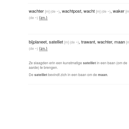
wachter
,
wachtpost
,
wacht
,
waker
[m]
(de ~)
[m]
(de ~)
[m
{zn.}
(de ~)
bijplaneet
,
satelliet
,
trawant
,
wachter
,
maan
[m]
(de ~)
[
{zn.}
(de ~)
Ze slaagden erin een kunstmatige
satelliet
in een baan (om de
aarde) te brengen.
De
satelliet
bevindt zich in een baan om de
maan
.