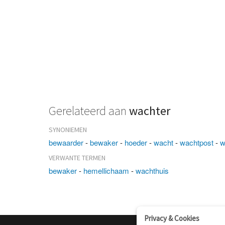
Gerelateerd aan
wachter
SYNONIEMEN
bewaarder
-
bewaker
-
hoeder
-
wacht
-
wachtpost
-
w
VERWANTE TERMEN
bewaker
-
hemellichaam
-
wachthuis
Privacy & Cookies