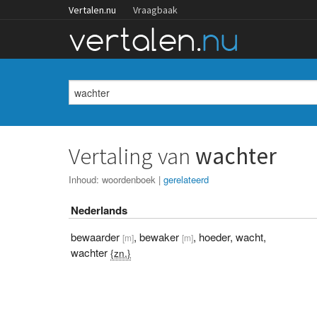
Vertalen.nu
Vraagbaak
Vertaling van
wachter
Inhoud:
woordenboek
|
gerelateerd
Nederlands
bewaarder
,
bewaker
,
hoeder
,
wacht
,
[m]
[m]
wachter
{zn.}