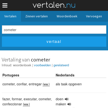
Vertalen
Zinnen vertalen
Woordenboek
Vervoegen
Vertaling van
cometer
Inhoud:
woordenboek
|
voorbeelden
|
gerelateerd
Portugees
Nederlands
cometer
,
confiar
,
entregar
als taak opgeven
{ww.}
fazer
,
formar
,
executar
,
cometer
,
doen
confeccionar
maken
{ww.}