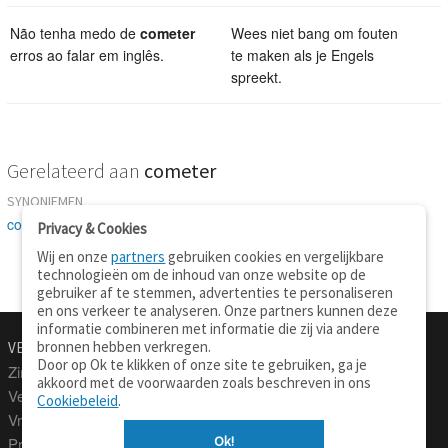
Não tenha medo de
cometer
Wees niet bang om fouten
erros ao falar em inglês.
te maken als je Engels
spreekt.
Gerelateerd aan
cometer
SYNONIEMEN
confiar
-
entregar
-
fazer
-
formar
-
executar
-
confeccionar
Privacy & Cookies
Wij en onze
partners
gebruiken cookies en vergelijkbare
technologieën om de inhoud van onze website op de
gebruiker af te stemmen, advertenties te personaliseren
en ons verkeer te analyseren. Onze partners kunnen deze
informatie combineren met informatie die zij via andere
bronnen hebben verkregen.
VERTALEN.NU
OVER
Door op Ok te klikken of onze site te gebruiken, ga je
Zinnen vertalen
Over deze site
akkoord met de voorwaarden zoals beschreven in ons
Verklarend woordenboek
Contact
Cookiebeleid
.
Vraagbaak
Privacy
Ok!
Professionele vertaling