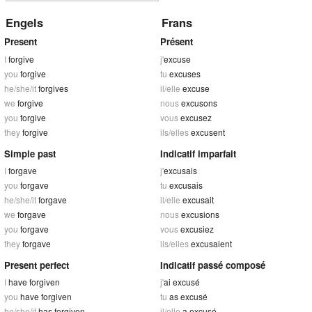
Engels
Frans
Present
Présent
I
forgive
j'
excuse
you
forgive
tu
excuses
he/she/it
forgives
il/elle
excuse
we
forgive
nous
excusons
you
forgive
vous
excusez
they
forgive
ils/elles
excusent
Simple past
Indicatif imparfait
I
forgave
j'
excusais
you
forgave
tu
excusais
he/she/it
forgave
il/elle
excusait
we
forgave
nous
excusions
you
forgave
vous
excusiez
they
forgave
ils/elles
excusaient
Present perfect
Indicatif passé composé
I
have forgiven
j'
ai excusé
you
have forgiven
tu
as excusé
he/she/it
has forgiven
il/elle
a excusé