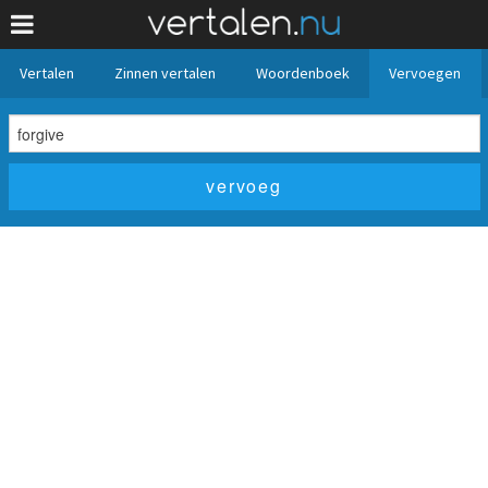
Vertalen
Zinnen vertalen
Woordenboek
Vervoegen