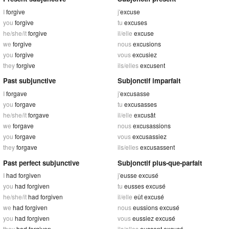
I
forgive
j'
excuse
you
forgive
tu
excuses
he/she/it
forgive
il/elle
excuse
we
forgive
nous
excusions
you
forgive
vous
excusiez
they
forgive
ils/elles
excusent
Past subjunctive
Subjonctif imparfait
I
forgave
j'
excusasse
you
forgave
tu
excusasses
he/she/it
forgave
il/elle
excusât
we
forgave
nous
excusassions
you
forgave
vous
excusassiez
they
forgave
ils/elles
excusassent
Past perfect subjunctive
Subjonctif plus-que-parfait
I
had forgiven
j'
eusse excusé
you
had forgiven
tu
eusses excusé
he/she/it
had forgiven
il/elle
eût excusé
we
had forgiven
nous
eussions excusé
you
had forgiven
vous
eussiez excusé
they
had forgiven
ils/elles
eussent excusé