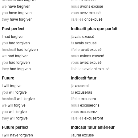
we
have forgiven
nous
avons excusé
you
have forgiven
vous
avez excusé
they
have forgiven
ils/elles
ont excusé
Past perfect
Indicatif plus-que-parfait
I
had forgiven
j'
avais excusé
you
had forgiven
tu
avais excusé
he/she/it
had forgiven
il/elle
avait excusé
we
had forgiven
nous
avions excusé
you
had forgiven
vous
aviez excusé
they
had forgiven
ils/elles
avaient excusé
Future
Indicatif futur
I
will forgive
j'
excuserai
you
will forgive
tu
excuseras
he/she/it
will forgive
il/elle
excusera
we
will forgive
nous
excuserons
you
will forgive
vous
excuserez
they
will forgive
ils/elles
excuseront
Future perfect
Indicatif futur antérieur
I
will have forgiven
j'
aurai excusé