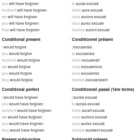
you
will have forgiven
tu
auras excusé
he/she/it
will have forgiven
il/elle
aura excusé
we
will have forgiven
nous
aurons excusé
you
will have forgiven
vous
aurez excusé
they
will have forgiven
ils/elles
auront excusé
Conditional present
Conditionnel présent
I
would forgive
j'
excuserais
you
would forgive
tu
excuserais
he/she/it
would forgive
il/elle
excuserait
we
would forgive
nous
excuserions
you
would forgive
vous
excuseriez
they
would forgive
ils/elles
excuseraient
Conditional perfect
Conditionnel passé (1ère forme)
I
would have forgiven
j'
aurais excusé
you
would have forgiven
tu
aurais excusé
he/she/it
would have forgiven
il/elle
aurait excusé
we
would have forgiven
nous
aurions excusé
you
would have forgiven
vous
auriez excusé
they
would have forgiven
ils/elles
auraient excusé
Present subjunctive
Subjonctif présent