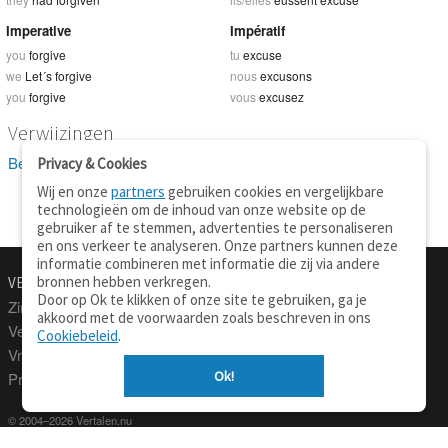
Imperative
Impératif
you
forgive
tu
excuse
we
Let´s forgive
nous
excusons
you
forgive
vous
excusez
Verwijzingen
Bekijk 2 definitie(s) van forgive
Privacy & Cookies
Wij en onze
partners
gebruiken cookies en vergelijkbare
technologieën om de inhoud van onze website op de
gebruiker af te stemmen, advertenties te personaliseren
en ons verkeer te analyseren. Onze partners kunnen deze
informatie combineren met informatie die zij via andere
bronnen hebben verkregen.
VERTALEN.NU
OVER
Door op Ok te klikken of onze site te gebruiken, ga je
Zinnen vertalen
Over deze site
akkoord met de voorwaarden zoals beschreven in ons
Verklarend woordenboek
Contact
Cookiebeleid
.
Vraagbaak
Privacy
Ok!
Professionele vertaling
© 2004–2026 Vertalen.nu