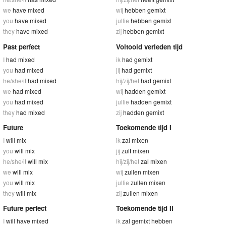
we
have mixed
wij
hebben gemixt
you
have mixed
jullie
hebben gemixt
they
have mixed
zij
hebben gemixt
Past perfect
Voltooid verleden tijd
I
had mixed
ik
had gemixt
you
had mixed
jij
had gemixt
he/she/it
had mixed
hij/zij/het
had gemixt
we
had mixed
wij
hadden gemixt
you
had mixed
jullie
hadden gemixt
they
had mixed
zij
hadden gemixt
Future
Toekomende tijd I
I
will mix
ik
zal mixen
you
will mix
jij
zult mixen
he/she/it
will mix
hij/zij/het
zal mixen
we
will mix
wij
zullen mixen
you
will mix
jullie
zullen mixen
they
will mix
zij
zullen mixen
Future perfect
Toekomende tijd II
I
will have mixed
ik
zal gemixt hebben