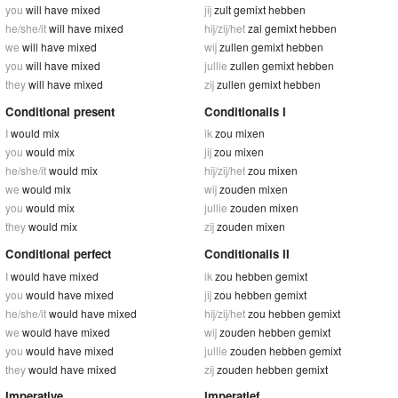
you
will have mixed
jij
zult gemixt hebben
he/she/it
will have mixed
hij/zij/het
zal gemixt hebben
we
will have mixed
wij
zullen gemixt hebben
you
will have mixed
jullie
zullen gemixt hebben
they
will have mixed
zij
zullen gemixt hebben
Conditional present
Conditionalis I
I
would mix
ik
zou mixen
you
would mix
jij
zou mixen
he/she/it
would mix
hij/zij/het
zou mixen
we
would mix
wij
zouden mixen
you
would mix
jullie
zouden mixen
they
would mix
zij
zouden mixen
Conditional perfect
Conditionalis II
I
would have mixed
ik
zou hebben gemixt
you
would have mixed
jij
zou hebben gemixt
he/she/it
would have mixed
hij/zij/het
zou hebben gemixt
we
would have mixed
wij
zouden hebben gemixt
you
would have mixed
jullie
zouden hebben gemixt
they
would have mixed
zij
zouden hebben gemixt
Imperative
Imperatief