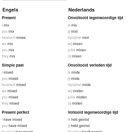
Engels
Nederlands
Present
Onvoltooid tegenwoordige tijd
I
mix
ik
mix
you
mix
jij
mixt
he/she/it
mixes
hij/zij/het
mixt
we
mix
wij
mixen
you
mix
jullie
mixen
they
mix
zij
mixen
Simple past
Onvoltooid verleden tijd
I
mixed
ik
mixte
you
mixed
jij
mixte
he/she/it
mixed
hij/zij/het
mixte
we
mixed
wij
mixten
you
mixed
jullie
mixten
they
mixed
zij
mixten
Present perfect
Voltooid tegenwoordige tijd
I
have mixed
ik
heb gemixt
you
have mixed
jij
hebt gemixt
he/she/it
has mixed
hij/zij/het
heeft gemixt