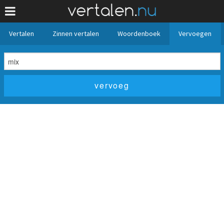
Vertalen
Zinnen vertalen
Woordenboek
Vervoegen