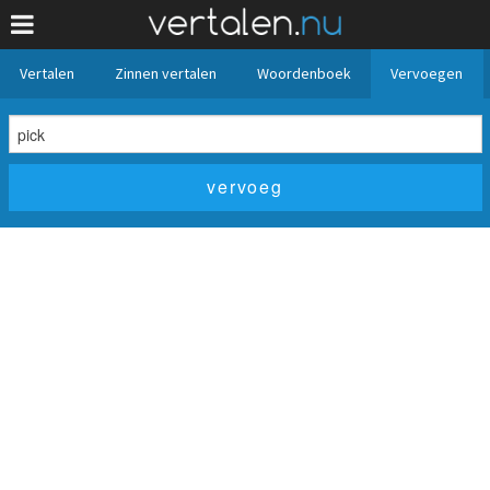
Vertalen
Zinnen vertalen
Woordenboek
Vervoegen