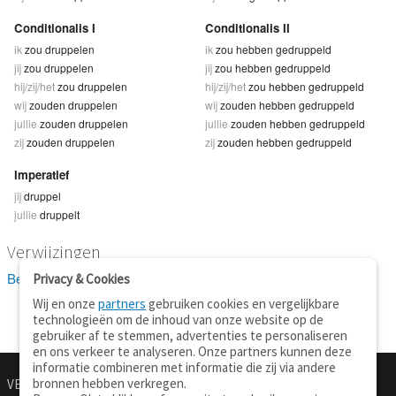
Conditionalis I
Conditionalis II
ik
zou druppelen
ik
zou hebben gedruppeld
jij
zou druppelen
jij
zou hebben gedruppeld
hij/zij/het
zou druppelen
hij/zij/het
zou hebben gedruppeld
wij
zouden druppelen
wij
zouden hebben gedruppeld
jullie
zouden druppelen
jullie
zouden hebben gedruppeld
zij
zouden druppelen
zij
zouden hebben gedruppeld
Imperatief
jij
druppel
jullie
druppelt
Verwijzingen
Bekijk 1 definitie(s) van druppelen
Privacy & Cookies
Wij en onze
partners
gebruiken cookies en vergelijkbare
technologieën om de inhoud van onze website op de
gebruiker af te stemmen, advertenties te personaliseren
en ons verkeer te analyseren. Onze partners kunnen deze
informatie combineren met informatie die zij via andere
bronnen hebben verkregen.
VERTALEN.NU
OVER