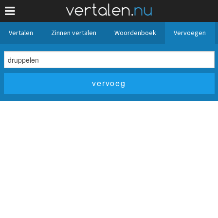
Vertalen
Zinnen vertalen
Woordenboek
Vervoegen