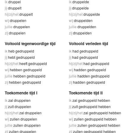
ik
druppel
ik
druppelde
jij
druppelt
jij
druppelde
hij/zij/het
druppelt
hij/zij/het
druppelde
wij
druppelen
wij
druppelden
jullie
druppelen
jullie
druppelden
zij
druppelen
zij
druppelden
Voltooid tegenwoordige tijd
Voltooid verleden tijd
ik
heb gedruppeld
ik
had gedruppeld
jij
hebt gedruppeld
jij
had gedruppeld
hij/zij/het
heeft gedruppeld
hij/zij/het
had gedruppeld
wij
hebben gedruppeld
wij
hadden gedruppeld
jullie
hebben gedruppeld
jullie
hadden gedruppeld
zij
hebben gedruppeld
zij
hadden gedruppeld
Toekomende tijd I
Toekomende tijd II
ik
zal druppelen
ik
zal gedruppeld hebben
jij
zult druppelen
jij
zult gedruppeld hebben
hij/zij/het
zal druppelen
hij/zij/het
zal gedruppeld hebben
wij
zullen druppelen
wij
zullen gedruppeld hebben
jullie
zullen druppelen
jullie
zullen gedruppeld hebben
zij
zullen druppelen
zij
zullen gedruppeld hebben