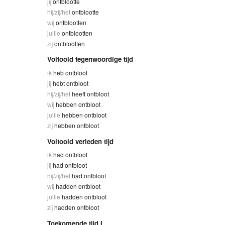
jij
ontblootte
hij/zij/het
ontblootte
wij
ontblootten
jullie
ontblootten
zij
ontblootten
Voltooid tegenwoordige tijd
ik
heb ontbloot
jij
hebt ontbloot
hij/zij/het
heeft ontbloot
wij
hebben ontbloot
jullie
hebben ontbloot
zij
hebben ontbloot
Voltooid verleden tijd
ik
had ontbloot
jij
had ontbloot
hij/zij/het
had ontbloot
wij
hadden ontbloot
jullie
hadden ontbloot
zij
hadden ontbloot
Toekomende tijd I