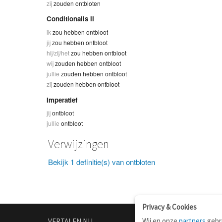
zij
zouden ontbloten
Conditionalis II
ik
zou hebben ontbloot
jij
zou hebben ontbloot
hij/zij/het
zou hebben ontbloot
wij
zouden hebben ontbloot
jullie
zouden hebben ontbloot
zij
zouden hebben ontbloot
Imperatief
jij
ontbloot
jullie
ontbloot
Verwijzingen
Bekijk 1 definitie(s) van ontbloten
Privacy & Cookies
Wij en onze
partners
gebru
VERTALEN.NU
OVER