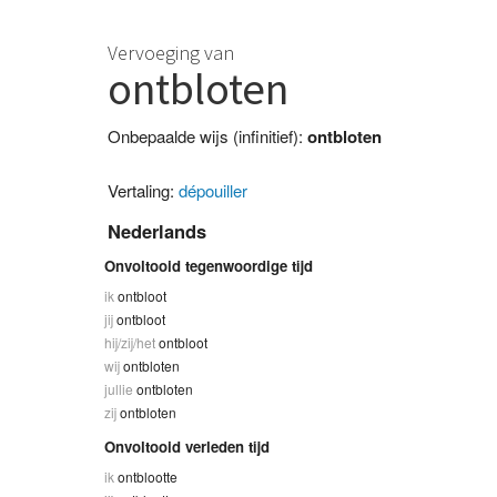
Vervoeging van
ontbloten
Onbepaalde wijs (infinitief):
ontbloten
Vertaling:
dépouiller
Nederlands
Onvoltooid tegenwoordige tijd
ik
ontbloot
jij
ontbloot
hij/zij/het
ontbloot
wij
ontbloten
jullie
ontbloten
zij
ontbloten
Onvoltooid verleden tijd
ik
ontblootte