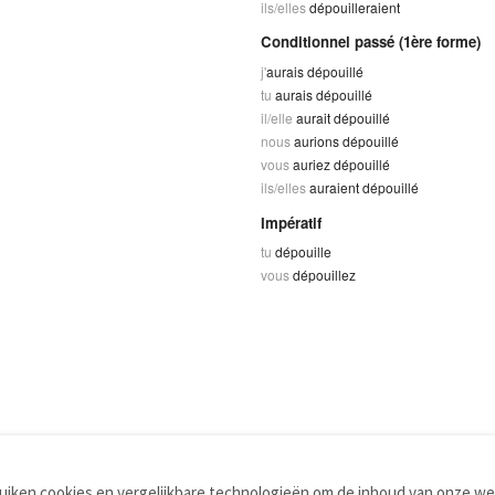
ils/elles
dépouilleraient
Conditionnel passé (1ère forme)
j'
aurais dépouillé
tu
aurais dépouillé
il/elle
aurait dépouillé
nous
aurions dépouillé
vous
auriez dépouillé
ils/elles
auraient dépouillé
Impératif
tu
dépouille
vous
dépouillez
iken cookies en vergelijkbare technologieën om de inhoud van onze web
TOOLS
WOORDENBOEKEN