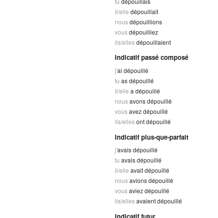
tu
dépouillais
il/elle
dépouillait
nous
dépouillions
vous
dépouilliez
ils/elles
dépouillaient
Indicatif passé composé
j'
ai dépouillé
tu
as dépouillé
il/elle
a dépouillé
nous
avons dépouillé
vous
avez dépouillé
ils/elles
ont dépouillé
Indicatif plus-que-parfait
j'
avais dépouillé
tu
avais dépouillé
il/elle
avait dépouillé
nous
avions dépouillé
vous
aviez dépouillé
ils/elles
avaient dépouillé
Indicatif futur