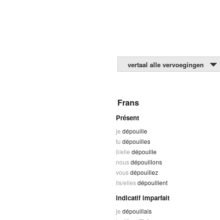
vertaal alle vervoegingen
Frans
Présent
je
dépouille
tu
dépouilles
il/elle
dépouille
nous
dépouillons
vous
dépouillez
ils/elles
dépouillent
Indicatif imparfait
je
dépouillais