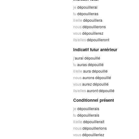
je
dépouillerai
tu
dépouilleras
il/elle
dépouillera
nous
dépouillerons
vous
dépouillerez
ils/elles
dépouilleront
Indicatif futur antérieur
j'
aurai dépouillé
tu
auras dépouillé
il/elle
aura dépouillé
nous
aurons dépouillé
vous
aurez dépouillé
ils/elles
auront dépouillé
Conditionnel présent
je
dépouillerais
tu
dépouillerais
il/elle
dépouillerait
nous
dépouillerions
vous
dépouilleriez