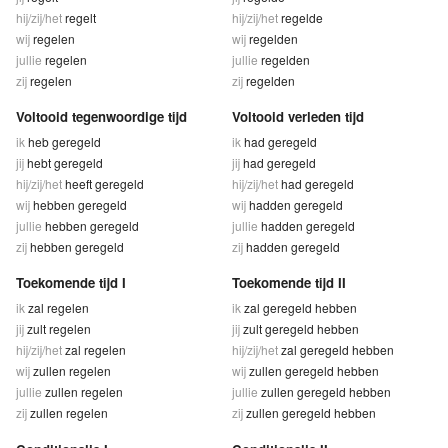
hij/zij/het
regelt
hij/zij/het
regelde
wij
regelen
wij
regelden
jullie
regelen
jullie
regelden
zij
regelen
zij
regelden
Voltooid tegenwoordige tijd
Voltooid verleden tijd
ik
heb geregeld
ik
had geregeld
jij
hebt geregeld
jij
had geregeld
hij/zij/het
heeft geregeld
hij/zij/het
had geregeld
wij
hebben geregeld
wij
hadden geregeld
jullie
hebben geregeld
jullie
hadden geregeld
zij
hebben geregeld
zij
hadden geregeld
Toekomende tijd I
Toekomende tijd II
ik
zal regelen
ik
zal geregeld hebben
jij
zult regelen
jij
zult geregeld hebben
hij/zij/het
zal regelen
hij/zij/het
zal geregeld hebben
wij
zullen regelen
wij
zullen geregeld hebben
jullie
zullen regelen
jullie
zullen geregeld hebben
zij
zullen regelen
zij
zullen geregeld hebben