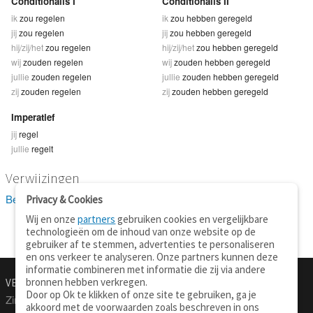
Conditionalis I
Conditionalis II
ik
zou regelen
ik
zou hebben geregeld
jij
zou regelen
jij
zou hebben geregeld
hij/zij/het
zou regelen
hij/zij/het
zou hebben geregeld
wij
zouden regelen
wij
zouden hebben geregeld
jullie
zouden regelen
jullie
zouden hebben geregeld
zij
zouden regelen
zij
zouden hebben geregeld
Imperatief
jij
regel
jullie
regelt
Verwijzingen
Bekijk 1 definitie(s) van regelen
Privacy & Cookies
Wij en onze
partners
gebruiken cookies en vergelijkbare
technologieën om de inhoud van onze website op de
gebruiker af te stemmen, advertenties te personaliseren
en ons verkeer te analyseren. Onze partners kunnen deze
informatie combineren met informatie die zij via andere
bronnen hebben verkregen.
VERTALEN.NU
OVER
Door op Ok te klikken of onze site te gebruiken, ga je
Zinnen vertalen
Over deze site
akkoord met de voorwaarden zoals beschreven in ons