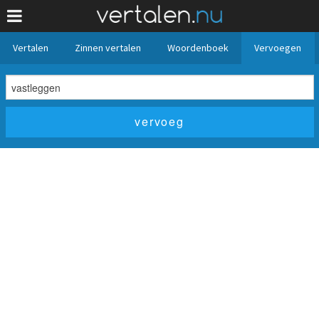
Vertalen
Zinnen vertalen
Woordenboek
Vervoegen