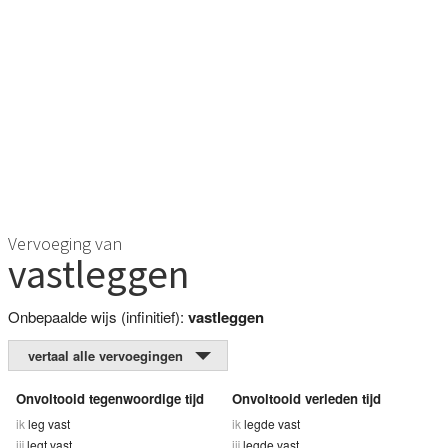
Vervoeging van
vastleggen
Onbepaalde wijs (infinitief):
vastleggen
vertaal alle vervoegingen
Onvoltooid tegenwoordige tijd
Onvoltooid verleden tijd
ik
leg vast
ik
legde vast
jij
legt vast
jij
legde vast