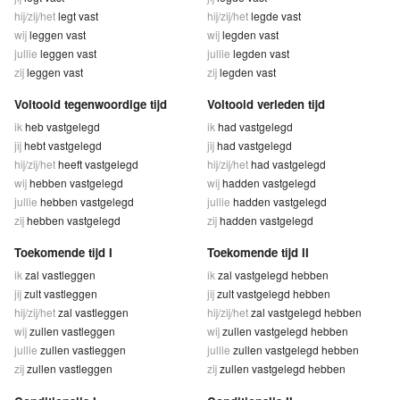
hij/zij/het
legt vast
hij/zij/het
legde vast
wij
leggen vast
wij
legden vast
jullie
leggen vast
jullie
legden vast
zij
leggen vast
zij
legden vast
Voltooid tegenwoordige tijd
Voltooid verleden tijd
ik
heb vastgelegd
ik
had vastgelegd
jij
hebt vastgelegd
jij
had vastgelegd
hij/zij/het
heeft vastgelegd
hij/zij/het
had vastgelegd
wij
hebben vastgelegd
wij
hadden vastgelegd
jullie
hebben vastgelegd
jullie
hadden vastgelegd
zij
hebben vastgelegd
zij
hadden vastgelegd
Toekomende tijd I
Toekomende tijd II
ik
zal vastleggen
ik
zal vastgelegd hebben
jij
zult vastleggen
jij
zult vastgelegd hebben
hij/zij/het
zal vastleggen
hij/zij/het
zal vastgelegd hebben
wij
zullen vastleggen
wij
zullen vastgelegd hebben
jullie
zullen vastleggen
jullie
zullen vastgelegd hebben
zij
zullen vastleggen
zij
zullen vastgelegd hebben