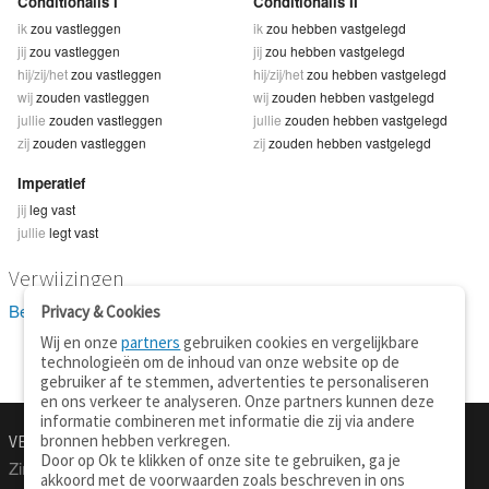
Conditionalis I
Conditionalis II
ik
zou vastleggen
ik
zou hebben vastgelegd
jij
zou vastleggen
jij
zou hebben vastgelegd
hij/zij/het
zou vastleggen
hij/zij/het
zou hebben vastgelegd
wij
zouden vastleggen
wij
zouden hebben vastgelegd
jullie
zouden vastleggen
jullie
zouden hebben vastgelegd
zij
zouden vastleggen
zij
zouden hebben vastgelegd
Imperatief
jij
leg vast
jullie
legt vast
Verwijzingen
Bekijk 5 definitie(s) van vastleggen
Privacy & Cookies
Wij en onze
partners
gebruiken cookies en vergelijkbare
technologieën om de inhoud van onze website op de
gebruiker af te stemmen, advertenties te personaliseren
en ons verkeer te analyseren. Onze partners kunnen deze
informatie combineren met informatie die zij via andere
bronnen hebben verkregen.
VERTALEN.NU
OVER
Door op Ok te klikken of onze site te gebruiken, ga je
Zinnen vertalen
Over deze site
akkoord met de voorwaarden zoals beschreven in ons