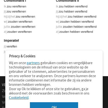
Conditionalis I
Conditionalis II
ik
zou vereffenen
ik
zou hebben vereffend
jij
zou vereffenen
jij
zou hebben vereffend
hij/zij/het
zou vereffenen
hij/zij/het
zou hebben vereffend
wij
zouden vereffenen
wij
zouden hebben vereffend
jullie
zouden vereffenen
jullie
zouden hebben vereffend
zij
zouden vereffenen
zij
zouden hebben vereffend
Imperatief
jij
vereffen
jullie
vereffent
Privacy & Cookies
Wij en onze
partners
gebruiken cookies en vergelijkbare
technologieën om de inhoud van onze website op de
gebruiker af te stemmen, advertenties te personaliseren
en ons verkeer te analyseren. Onze partners kunnen deze
informatie combineren met informatie die zij via andere
bronnen hebben verkregen.
VERTALEN.NU
OVER
Door op Ok te klikken of onze site te gebruiken, ga je
Zinnen vertalen
Over deze site
akkoord met de voorwaarden zoals beschreven in ons
Verklarend woordenboek
Contact
Cookiebeleid
.
Vraagbaak
Privacy
Ok!
Professionele vertaling