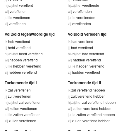
hij/zij/het
vereffent
hij/zij/het
vereffende
wij
vereffenen
wij
vereffenden
jullie
vereffenen
jullie
vereffenden
zij
vereffenen
zij
vereffenden
Voltooid tegenwoordige tijd
Voltooid verleden tijd
ik
heb vereffend
ik
had vereffend
jij
hebt vereffend
jij
had vereffend
hij/zij/het
heeft vereffend
hij/zij/het
had vereffend
wij
hebben vereffend
wij
hadden vereffend
jullie
hebben vereffend
jullie
hadden vereffend
zij
hebben vereffend
zij
hadden vereffend
Toekomende tijd I
Toekomende tijd II
ik
zal vereffenen
ik
zal vereffend hebben
jij
zult vereffenen
jij
zult vereffend hebben
hij/zij/het
zal vereffenen
hij/zij/het
zal vereffend hebben
wij
zullen vereffenen
wij
zullen vereffend hebben
jullie
zullen vereffenen
jullie
zullen vereffend hebben
zij
zullen vereffenen
zij
zullen vereffend hebben