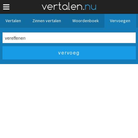
Vertalen
Zinnen vertalen
Woordenboek
Vervoegen