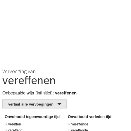
Vervoeging van
vereffenen
Onbepaalde wijs (infinitief):
vereffenen
vertaal alle vervoegingen
Onvoltooid tegenwoordige tijd
Onvoltooid verleden tijd
ik
vereffen
ik
vereffende
jij
vereffent
jij
vereffende