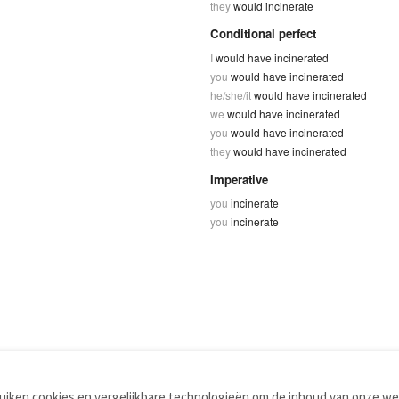
they
would incinerate
Conditional perfect
I
would have incinerated
you
would have incinerated
he/she/it
would have incinerated
we
would have incinerated
you
would have incinerated
they
would have incinerated
Imperative
you
incinerate
you
incinerate
iken cookies en vergelijkbare technologieën om de inhoud van onze web
TOOLS
WOORDENBOEKEN