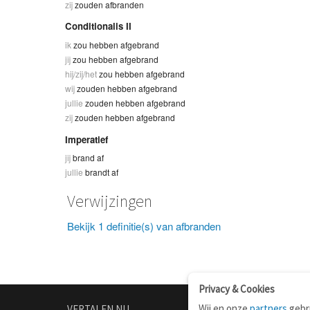
zij
zouden afbranden
Conditionalis II
ik
zou hebben afgebrand
jij
zou hebben afgebrand
hij/zij/het
zou hebben afgebrand
wij
zouden hebben afgebrand
jullie
zouden hebben afgebrand
zij
zouden hebben afgebrand
Imperatief
jij
brand af
jullie
brandt af
Verwijzingen
Bekijk 1 definitie(s) van afbranden
Privacy & Cookies
Wij en onze
partners
gebru
VERTALEN.NU
OVER