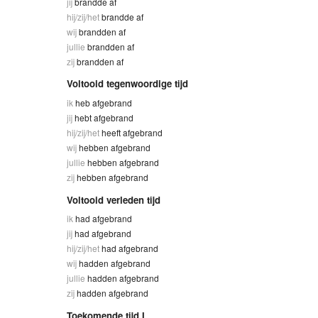
jij
brandde af
hij/zij/het
brandde af
wij
brandden af
jullie
brandden af
zij
brandden af
Voltooid tegenwoordige tijd
ik
heb afgebrand
jij
hebt afgebrand
hij/zij/het
heeft afgebrand
wij
hebben afgebrand
jullie
hebben afgebrand
zij
hebben afgebrand
Voltooid verleden tijd
ik
had afgebrand
jij
had afgebrand
hij/zij/het
had afgebrand
wij
hadden afgebrand
jullie
hadden afgebrand
zij
hadden afgebrand
Toekomende tijd I