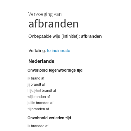
Vervoeging van
afbranden
Onbepaalde wijs (infinitief):
afbranden
Vertaling:
to incinerate
Nederlands
Onvoltooid tegenwoordige tijd
ik
brand af
jij
brandt af
hij/zij/het
brandt af
wij
branden af
jullie
branden af
zij
branden af
Onvoltooid verleden tijd
ik
brandde af