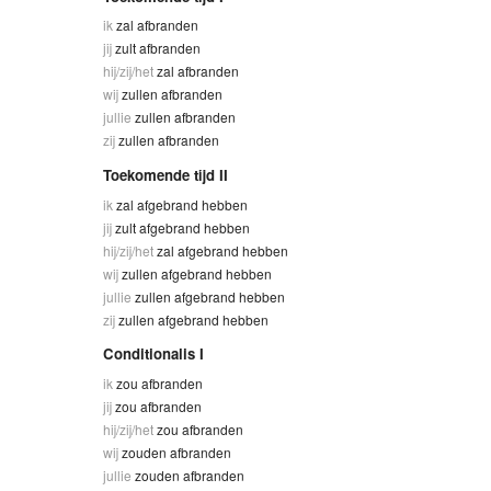
ik
zal afbranden
jij
zult afbranden
hij/zij/het
zal afbranden
wij
zullen afbranden
jullie
zullen afbranden
zij
zullen afbranden
Toekomende tijd II
ik
zal afgebrand hebben
jij
zult afgebrand hebben
hij/zij/het
zal afgebrand hebben
wij
zullen afgebrand hebben
jullie
zullen afgebrand hebben
zij
zullen afgebrand hebben
Conditionalis I
ik
zou afbranden
jij
zou afbranden
hij/zij/het
zou afbranden
wij
zouden afbranden
jullie
zouden afbranden