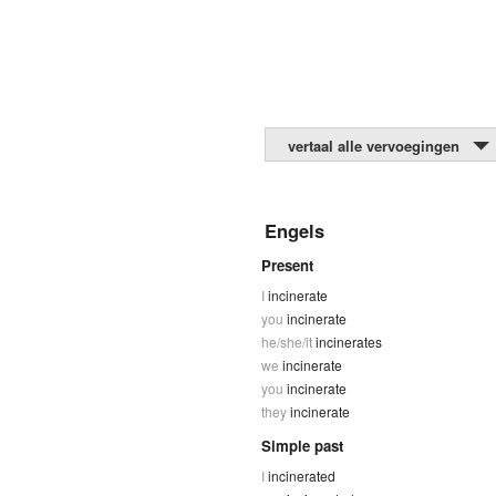
vertaal alle vervoegingen
Engels
Present
I
incinerate
you
incinerate
he/she/it
incinerates
we
incinerate
you
incinerate
they
incinerate
Simple past
I
incinerated