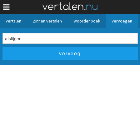
Vertalen
Zinnen vertalen
Woordenboek
Vervoegen