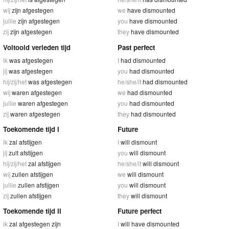
wij
zijn afgestegen
we
have dismounted
jullie
zijn afgestegen
you
have dismounted
zij
zijn afgestegen
they
have dismounted
Voltooid verleden tijd
Past perfect
ik
was afgestegen
I
had dismounted
jij
was afgestegen
you
had dismounted
hij/zij/het
was afgestegen
he/she/it
had dismounted
wij
waren afgestegen
we
had dismounted
jullie
waren afgestegen
you
had dismounted
zij
waren afgestegen
they
had dismounted
Toekomende tijd I
Future
ik
zal afstijgen
I
will dismount
jij
zult afstijgen
you
will dismount
hij/zij/het
zal afstijgen
he/she/it
will dismount
wij
zullen afstijgen
we
will dismount
jullie
zullen afstijgen
you
will dismount
zij
zullen afstijgen
they
will dismount
Toekomende tijd II
Future perfect
ik
zal afgestegen zijn
I
will have dismounted