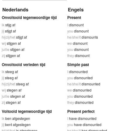
Nederlands
Engels
Onvoltooid tegenwoordige tijd
Present
ik
stijg af
I
dismount
jij
stijgt af
you
dismount
hij/zij/het
stijgt af
he/she/it
dismounts
wij
stijgen af
we
dismount
jullie
stijgen af
you
dismount
zij
stijgen af
they
dismount
Onvoltooid verleden tijd
Simple past
ik
steeg af
I
dismounted
jij
steeg af
you
dismounted
hij/zij/het
steeg af
he/she/it
dismounted
wij
stegen af
we
dismounted
jullie
stegen af
you
dismounted
zij
stegen af
they
dismounted
Voltooid tegenwoordige tijd
Present perfect
ik
ben afgestegen
I
have dismounted
jij
bent afgestegen
you
have dismounted
hij/zij/het
is afgestegen
he/she/it
has dismounted