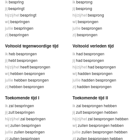
ik
bespring
ik
besprong
jij
bespringt
jij
besprong
hij/zij/het
bespringt
hij/zij/het
besprong
wij
bespringen
wij
besprongen
jullie
bespringen
jullie
besprongen
zij
bespringen
zij
besprongen
Voltooid tegenwoordige tijd
Voltooid verleden tijd
ik
heb besprongen
ik
had besprongen
jij
hebt besprongen
jij
had besprongen
hij/zij/het
heeft besprongen
hij/zij/het
had besprongen
wij
hebben besprongen
wij
hadden besprongen
jullie
hebben besprongen
jullie
hadden besprongen
zij
hebben besprongen
zij
hadden besprongen
Toekomende tijd I
Toekomende tijd II
ik
zal bespringen
ik
zal besprongen hebben
jij
zult bespringen
jij
zult besprongen hebben
hij/zij/het
zal bespringen
hij/zij/het
zal besprongen hebben
wij
zullen bespringen
wij
zullen besprongen hebben
jullie
zullen bespringen
jullie
zullen besprongen hebben
zij
zullen bespringen
zij
zullen besprongen hebben