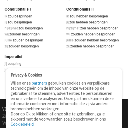
Conditionalis I
Conditionalis II
ik
zou bespringen
ik
zou hebben besprongen
jij
zou bespringen
jij
zou hebben besprongen
hij/zij/het
zou bespringen
hij/zij/het
zou hebben besprongen
wij
zouden bespringen
wij
zouden hebben besprongen
jullie
zouden bespringen
jullie
zouden hebben besprongen
zij
zouden bespringen
zij
zouden hebben besprongen
Imperatief
jij
bespring
jullie
bespringt
Privacy & Cookies
Wij en onze
partners
gebruiken cookies en vergelijkbare
technologieën om de inhoud van onze website op de
gebruiker af te stemmen, advertenties te personaliseren
en ons verkeer te analyseren. Onze partners kunnen deze
informatie combineren met informatie die zij via andere
bronnen hebben verkregen.
VERTALEN.NU
OVER
Door op Ok te klikken of onze site te gebruiken, ga je
Zinnen vertalen
Over deze site
akkoord met de voorwaarden zoals beschreven in ons
Verklarend woordenboek
Contact
Cookiebeleid
.