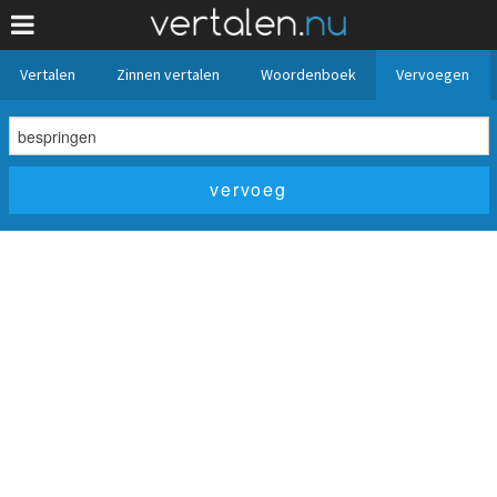
Vertalen
Zinnen vertalen
Woordenboek
Vervoegen