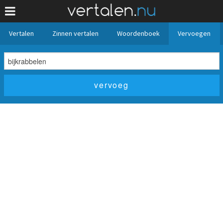
Vertalen
Zinnen vertalen
Woordenboek
Vervoegen