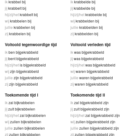
ik
krabbel bij
ik
krabbelde bij
jij
krabbelt bij
jij
krabbelde bij
hij/zij/het
krabbelt bij
hij/zij/het
krabbelde bij
wij
krabbelen bij
wij
krabbelden bij
jullie
krabbelen bij
jullie
krabbelden bij
zij
krabbelen bij
zij
krabbelden bij
Voltooid tegenwoordige tijd
Voltooid verleden tijd
ik
ben bijgekrabbeld
ik
was bijgekrabbeld
jij
bent bijgekrabbeld
jij
was bijgekrabbeld
hij/zij/het
is bijgekrabbeld
hij/zij/het
was bijgekrabbeld
wij
zijn bijgekrabbeld
wij
waren bijgekrabbeld
jullie
zijn bijgekrabbeld
jullie
waren bijgekrabbeld
zij
zijn bijgekrabbeld
zij
waren bijgekrabbeld
Toekomende tijd I
Toekomende tijd II
ik
zal bijkrabbelen
ik
zal bijgekrabbeld zijn
jij
zult bijkrabbelen
jij
zult bijgekrabbeld zijn
hij/zij/het
zal bijkrabbelen
hij/zij/het
zal bijgekrabbeld zijn
wij
zullen bijkrabbelen
wij
zullen bijgekrabbeld zijn
jullie
zullen bijkrabbelen
jullie
zullen bijgekrabbeld zijn
zij
zullen bijkrabbelen
zij
zullen bijgekrabbeld zijn