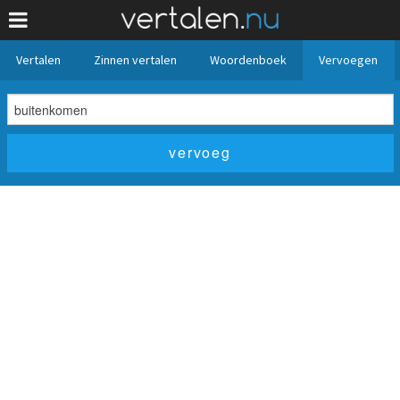
Vertalen
Zinnen vertalen
Woordenboek
Vervoegen