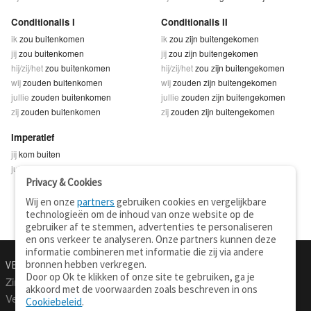
Conditionalis I
Conditionalis II
ik
zou buitenkomen
ik
zou zijn buitengekomen
jij
zou buitenkomen
jij
zou zijn buitengekomen
hij/zij/het
zou buitenkomen
hij/zij/het
zou zijn buitengekomen
wij
zouden buitenkomen
wij
zouden zijn buitengekomen
jullie
zouden buitenkomen
jullie
zouden zijn buitengekomen
zij
zouden buitenkomen
zij
zouden zijn buitengekomen
Imperatief
jij
kom buiten
jullie
komt buiten
Privacy & Cookies
Wij en onze
partners
gebruiken cookies en vergelijkbare
technologieën om de inhoud van onze website op de
gebruiker af te stemmen, advertenties te personaliseren
en ons verkeer te analyseren. Onze partners kunnen deze
informatie combineren met informatie die zij via andere
bronnen hebben verkregen.
VERTALEN.NU
OVER
Door op Ok te klikken of onze site te gebruiken, ga je
Zinnen vertalen
Over deze site
akkoord met de voorwaarden zoals beschreven in ons
Verklarend woordenboek
Contact
Cookiebeleid
.