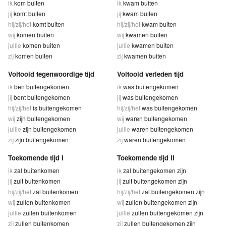
ik
kom buiten
ik
kwam buiten
jij
komt buiten
jij
kwam buiten
hij/zij/het
komt buiten
hij/zij/het
kwam buiten
wij
komen buiten
wij
kwamen buiten
jullie
komen buiten
jullie
kwamen buiten
zij
komen buiten
zij
kwamen buiten
Voltooid tegenwoordige tijd
Voltooid verleden tijd
ik
ben buitengekomen
ik
was buitengekomen
jij
bent buitengekomen
jij
was buitengekomen
hij/zij/het
is buitengekomen
hij/zij/het
was buitengekomen
wij
zijn buitengekomen
wij
waren buitengekomen
jullie
zijn buitengekomen
jullie
waren buitengekomen
zij
zijn buitengekomen
zij
waren buitengekomen
Toekomende tijd I
Toekomende tijd II
ik
zal buitenkomen
ik
zal buitengekomen zijn
jij
zult buitenkomen
jij
zult buitengekomen zijn
hij/zij/het
zal buitenkomen
hij/zij/het
zal buitengekomen zijn
wij
zullen buitenkomen
wij
zullen buitengekomen zijn
jullie
zullen buitenkomen
jullie
zullen buitengekomen zijn
zij
zullen buitenkomen
zij
zullen buitengekomen zijn