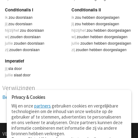
Conditionalis I
Conditionalis II
ik
zou doorslaan
ik
zou hebben doorgeslagen
jij
zou doorslaan
jij
zou hebben doorgeslagen
hij/zij/het
zou doorslaan
hij/zij/het
zou hebben doorgeslagen
wij
zouden doorslaan
wij
zouden hebben doorgeslagen
jullie
zouden doorslaan
jullie
zouden hebben doorgeslagen
zij
zouden doorslaan
zij
zouden hebben doorgeslagen
Imperatief
jij
sla door
jullie
slaat door
Verwijzingen
Bekijk 3 definitie(s) van doorslaan
Privacy & Cookies
Wij en onze
partners
gebruiken cookies en vergelijkbare
technologieën om de inhoud van onze website op de
gebruiker af te stemmen, advertenties te personaliseren
en ons verkeer te analyseren. Onze partners kunnen deze
informatie combineren met informatie die zij via andere
bronnen hebben verkregen.
VERTALEN.NU
OVER