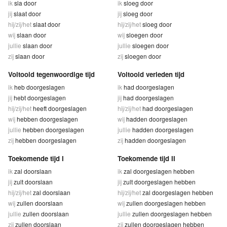
ik
sla door
ik
sloeg door
jij
slaat door
jij
sloeg door
hij/zij/het
slaat door
hij/zij/het
sloeg door
wij
slaan door
wij
sloegen door
jullie
slaan door
jullie
sloegen door
zij
slaan door
zij
sloegen door
Voltooid tegenwoordige tijd
Voltooid verleden tijd
ik
heb doorgeslagen
ik
had doorgeslagen
jij
hebt doorgeslagen
jij
had doorgeslagen
hij/zij/het
heeft doorgeslagen
hij/zij/het
had doorgeslagen
wij
hebben doorgeslagen
wij
hadden doorgeslagen
jullie
hebben doorgeslagen
jullie
hadden doorgeslagen
zij
hebben doorgeslagen
zij
hadden doorgeslagen
Toekomende tijd I
Toekomende tijd II
ik
zal doorslaan
ik
zal doorgeslagen hebben
jij
zult doorslaan
jij
zult doorgeslagen hebben
hij/zij/het
zal doorslaan
hij/zij/het
zal doorgeslagen hebben
wij
zullen doorslaan
wij
zullen doorgeslagen hebben
jullie
zullen doorslaan
jullie
zullen doorgeslagen hebben
zij
zullen doorslaan
zij
zullen doorgeslagen hebben