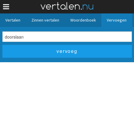
Vertalen
Zinnen vertalen
Woordenboek
Vervoegen